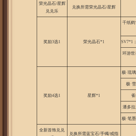
荣光晶石/星辉
兑换所需荣光晶石/星辉
兑兑乐
千纸鹤
奖励3选1
荣光晶石*1
SV7*
环游世
极·琉
极·
奖励4选1
星辉*1
雀
潘多拉
极·笔
全新首饰兑兑
兑换所需蓝宝石/手镯/戒指