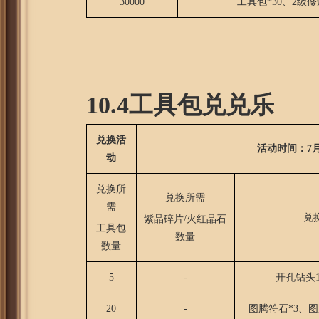
30000
工具包*30、2级修
10.4工具包兑兑乐
兑换活
活动时间：7月
动
兑换所
兑换所需
需
兑
紫晶碎片/火红晶石
工具包
数量
数量
5
-
开孔钻头1
20
-
图腾符石*3、图