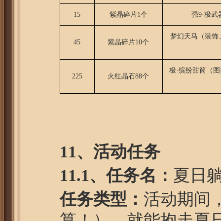
15
紫晶碎片1个
强9·极武
梦幻天马（装饰
45
紫晶碎片10个
极·缤纷甜筒（
225
火红晶石88个
11
、活动任务
1
1
.1、任务名：
夏日
任务类型：
活动期间，
算！），就能抱走夏