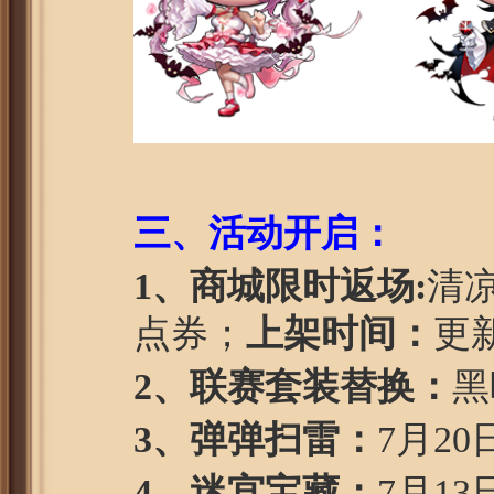
三、活动开启：
1、商城限时返场:
清凉
点券；
上架时间：
更新
2
、联赛套装替换：
黑
3
、弹弹扫雷：
7月2
4
、迷宫宝藏：
7月13