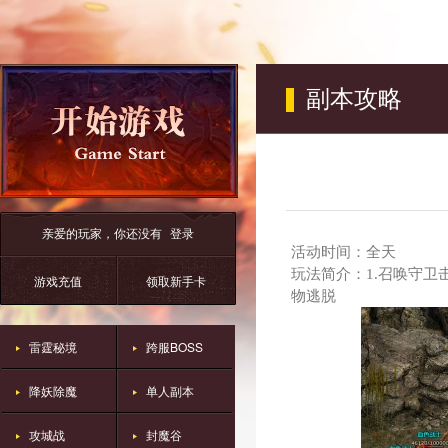
副本攻略
亲爱的玩家，你还没有
登录
活动时间：全天
玩法简介：
1.召唤
守卫
游戏充值
领取新手卡
物逃脱
雷霆秘境
跨服BOSS
降妖除魔
单人副本
攻城战
封魔谷