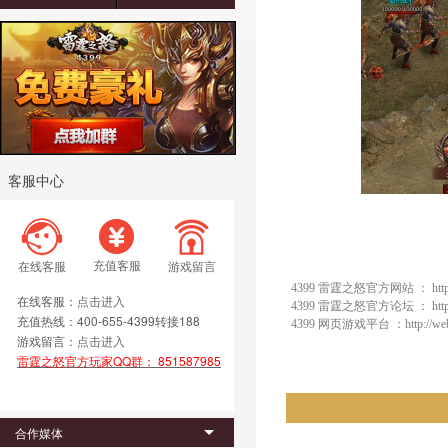
客服中心
充值客服
在线客服
游戏留言
4399 雷霆之怒官方网站 ：
htt
在线客服：
点击进入
4399 雷霆之怒官方论坛 ：
htt
充值热线：400-655-4399转接188
4399 网页游戏平台 ：
http://w
游戏留言：
点击进入
雷霆之怒官方玩家QQ群： 851587985
合作媒体