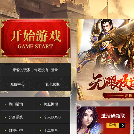
亲爱的玩家，你还没有
登录
充值中心
礼包领取
热门活动
跨服押镖
激活码领取
分身系统
个人BOSS
详情
封神守护
十二生肖