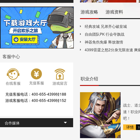
游戏攻略
游戏资料
跨服押镖
破坏
经典攻城 兄弟齐心破皇城
单人副本
羽翼
自由团队PK 行会夺旗战
神器系统
生肖
神器免伤免爆 释放激情
坐骑系统
分身
4399雷霆之怒2分身无限攻速 爽
神器系统
英雄
客服中心
行会夺旗
法宝
职业介绍
充值客服
在线客服
游戏留言
充值客服电话：400-655-4399转188
游戏客服电话：400-655-4399转152
战士、道
速！职业
吧！
合作媒体
详情