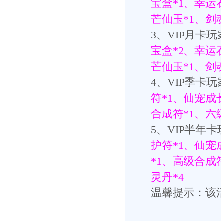
宝盒
*1
、幸运
芒仙玉
*1
、剑
3
、
VIP
月卡玩
宝盒
*2
、幸运
芒仙玉
*1
、剑
4
、
VIP
季卡玩
符
*1
、仙宠成
合成符
*1
、六
5
、
VIP
半年卡
护符
*1
、仙宠
*1
、高级合成
灵丹
*4
温馨提示：该