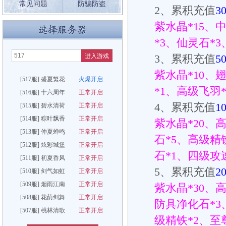
常见问题
防骗防盗
2
、累积充值
3
紫水晶
*15
、
*3
、仙灵石
*3
进入游戏
3
、累积充值
5
紫水晶
*10
、
[517服] 盛夏繁花
火爆开启
*1
、高级飞羽
[516服] 十六周年
正常开启
4
、累积充值
1
[515服] 碧水清荷
正常开启
[514服] 粽叶飘香
正常开启
紫水晶
*20
、
[513服] 仲夏蝉鸣
正常开启
石
*5
、高级精
[512服] 炫彩城堡
正常开启
石
*1
、四级攻
[511服] 初夏香风
正常开启
5
、累积充值
2
[510服] 剑气如虹
正常开启
[509服] 烟雨江南
正常开启
紫水晶
*30
、
[508服] 花荫剑舞
正常开启
防具净化石
*3
[507服] 桃林清歌
正常开启
级精铁
*2
、至