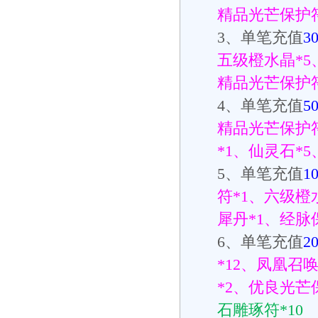
精品光芒保护
3
、单笔充值
3
五级橙水晶
*5
精品光芒保护
4
、单笔充值
5
精品光芒保护
*1
、仙灵石
*5
5
、单笔充值
1
符
*1
、六级橙
犀丹
*1
、经脉
6
、单笔充值
2
*12
、凤凰召
*2
、优良光芒
石雕琢符
*10