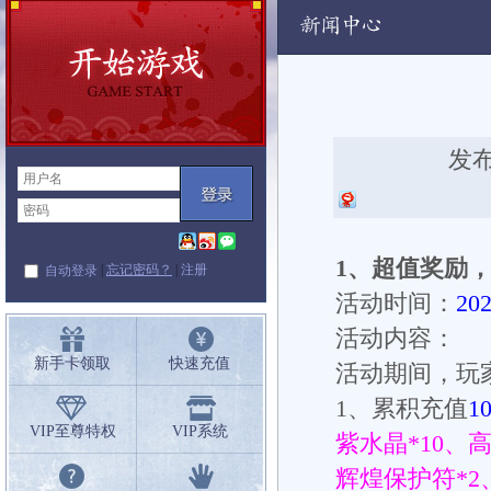
动
发布
1
、
超值奖励
|
忘记密码？
|
注册
自动登录
活动时间：
20
活动内容：
新手卡领取
快速充值
活动期间，玩
1
、累积充值
1
VIP至尊特权
VIP系统
紫水晶
*10
、
辉煌保护符
*2