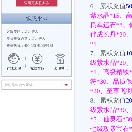
查看更多服务器
6
、累积充值
5
紫水晶
*15
、
良幸运石
*8
、
客服专区：
点此进入
伴成长丹
*30
专员投诉通道：
点此进入
*1
充值热线：400-655-4399转188
7
、累积充值
1
级紫水晶
*20
*1
、高级精铁
符
*30
、品质
梦幻修仙合作媒体
*20
、至尊飞
8
、累积充值
2
级紫水晶
*30
*5
、仙灵石
*3
七级攻暴宝石