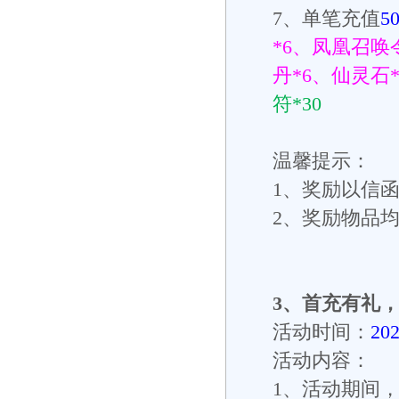
7
、单笔充值
5
*6
、凤凰召唤
丹
*6
、仙灵石
符
*30
温馨提示：
1
、奖励以信
2
、奖励物品
3
、
首充有礼
活动时间：
20
活动内容：
1、
活动期间