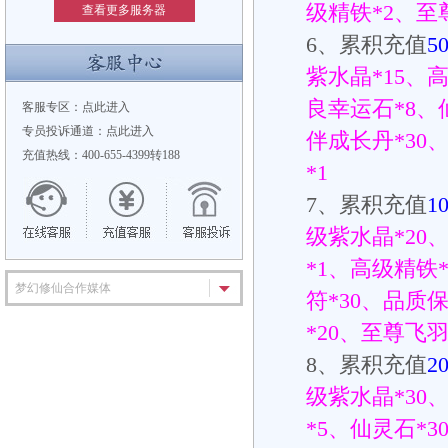
级精铁
*2
、至
查看更多服务器
6
、累积充值
5
紫水晶
*15
、
良幸运石
*8
、
客服专区：
点此进入
专员投诉通道：
点此进入
伴成长丹
*30
充值热线：400-655-4399转188
*1
7
、累积充值
1
级紫水晶
*20
*1
、高级精铁
梦幻修仙合作媒体
符
*30
、品质
*20
、至尊飞
8
、累积充值
2
级紫水晶
*30
*5
、仙灵石
*3