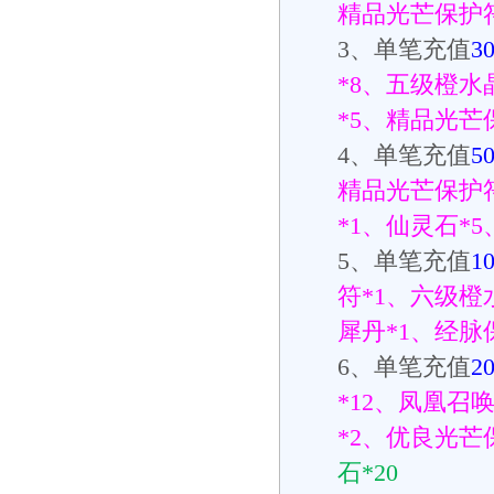
精品光芒保护
3
、单笔充值
3
*8
、五级橙水
*5
、精品光芒
4
、单笔充值
5
精品光芒保护
*1
、仙灵石
*5
5
、单笔充值
1
符
*1
、六级橙
犀丹
*1
、经脉
6
、单笔充值
2
*12
、凤凰召
*2
、优良光芒
石
*20