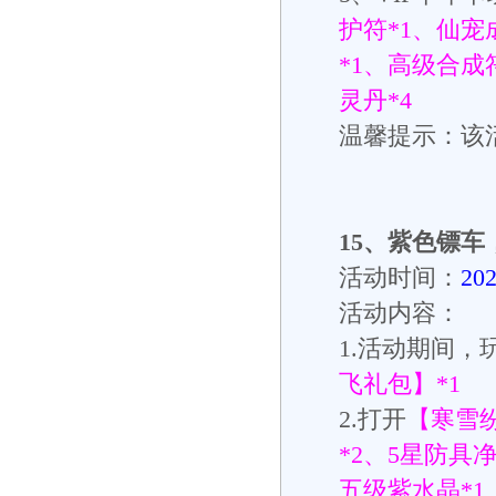
护符
*1
、仙宠
*1
、高级合成
灵丹
*4
温馨提示：该
15
、
紫色镖车
活动时间：
20
活动内容：
1.活动期间，
飞礼包】*1
2.打开
【寒雪
*2、5星防具
五级紫水晶*1