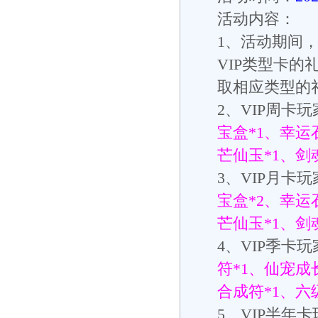
活动内容：
1
、活动期间
VIP
类型卡的
取相应类型的
2
、
VIP
周卡玩
宝盒
*1
、幸运
芒仙玉
*1
、剑
3
、
VIP
月卡玩
宝盒
*2
、幸运
芒仙玉
*1
、剑
4
、
VIP
季卡玩
符
*1
、仙宠成
合成符
*1
、六
5
、
VIP
半年卡