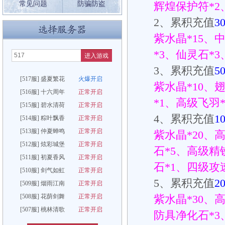
常见问题
防骗防盗
辉煌保护符
*2
2
、累积充值
3
紫水晶
*15
、
*3
、仙灵石
*3
进入游戏
3
、累积充值
5
[517服] 盛夏繁花
火爆开启
紫水晶
*10
、
[516服] 十六周年
正常开启
*1
、高级飞羽
[515服] 碧水清荷
正常开启
4
、累积充值
1
[514服] 粽叶飘香
正常开启
[513服] 仲夏蝉鸣
正常开启
紫水晶
*20
、
[512服] 炫彩城堡
正常开启
石
*5
、高级精
[511服] 初夏香风
正常开启
石
*1
、四级攻
[510服] 剑气如虹
正常开启
5
、累积充值
2
[509服] 烟雨江南
正常开启
[508服] 花荫剑舞
正常开启
紫水晶
*30
、
[507服] 桃林清歌
正常开启
防具净化石
*3