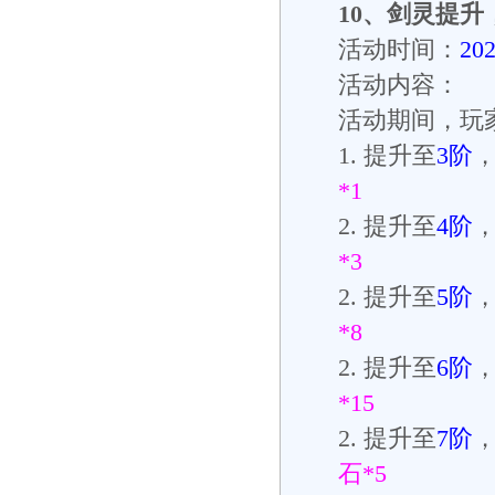
10
、
剑灵提升
活动时间：
20
活动内容：
活动期间，玩
1.
提升至
3
阶
*1
2.
提升至
4
阶
*3
2.
提升至
5
阶
*8
2.
提升至
6
阶
*15
2.
提升至
7
阶
石
*5