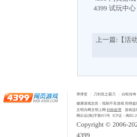
4399
试玩中心： h
上一篇:
【活动
弹弹堂
刀剑笑之霸刀
白蛇传奇
龙之战歌
健康游戏忠告：抵制不良游戏 拒绝盗版
文明办网文明上网
纠纷处理
游戏适
网出证(闽)字第015号
ICP证：闽B2-20
Copyright © 2006-
20
4399