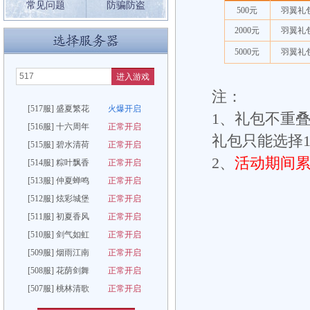
常见问题
防骗防盗
500元
羽翼礼
2000元
羽翼礼
5000元
羽翼礼
进入游戏
注：
[517服] 盛夏繁花
火爆开启
1、礼包不重
[516服] 十六周年
正常开启
礼包只能选择
[515服] 碧水清荷
正常开启
2、
活动期间累
[514服] 粽叶飘香
正常开启
[513服] 仲夏蝉鸣
正常开启
[512服] 炫彩城堡
正常开启
[511服] 初夏香风
正常开启
[510服] 剑气如虹
正常开启
[509服] 烟雨江南
正常开启
[508服] 花荫剑舞
正常开启
[507服] 桃林清歌
正常开启