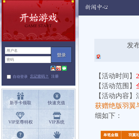
动
发布
【活动时间】
|
忘记密码？
|
注册
自动登录
【活动范围】
【活动内容】
新手卡领取
快速充值
获赠绝版羽翼
细如下
：
VIP至尊特权
VIP系统
单笔金额
羽翼