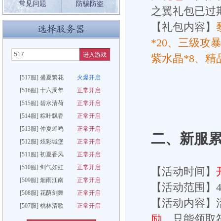
常见问题
防骗防盗
之翼礼包已过
【礼包内容】
*20、三级攻
进入游戏
紫水晶*8、精
[517服] 盛夏繁花
火爆开启
[516服] 十六周年
正常开启
[515服] 碧水清荷
正常开启
[514服] 粽叶飘香
正常开启
[513服] 仲夏蝉鸣
正常开启
二、
新服
[512服] 炫彩城堡
正常开启
[511服] 初夏香风
正常开启
[510服] 剑气如虹
正常开启
【活动时间】
[509服] 烟雨江南
正常开启
【活动范围】4
[508服] 花荫剑舞
正常开启
【活动内容】
[507服] 桃林清歌
正常开启
励
，只能领取