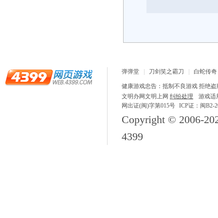
弹弹堂
刀剑笑之霸刀
白蛇传奇
龙之战歌
健康游戏忠告：抵制不良游戏 拒绝盗版
文明办网文明上网
纠纷处理
游戏适
网出证(闽)字第015号
ICP证：闽B2-20
Copyright © 2006-
20
4399