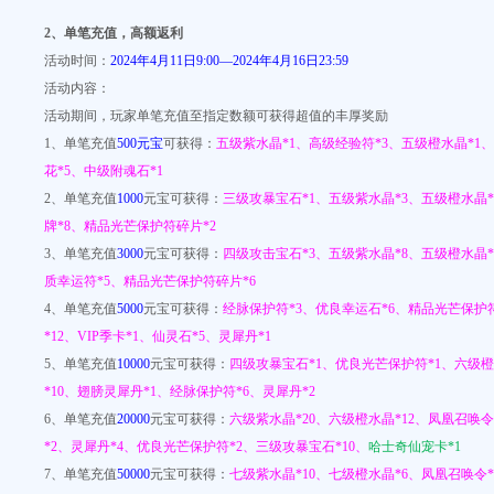
2
、单笔充值，高额返利
活动时间：
2024年4月11日9:00—2024年4月16日23:59
活动内容：
活动期间，玩家单笔充值至指定数额可获得超值的丰厚奖励
1、单笔充值
500元宝
可获得：
五级紫水晶*1、高级经验符*3、五级橙水晶*1、
花*5、中级附魂石*1
2、单笔充值
1000
元宝可获得：
三级攻暴宝石*1、五级紫水晶*3、五级橙水晶*
牌*8、精品光芒保护符碎片*2
3、单笔充值
3000
元宝可获得：
四级攻击宝石*3、五级紫水晶*8、五级橙水晶*
质幸运符*5、精品光芒保护符碎片*6
4、单笔充值
5000
元宝可获得：
经脉保护符*3、优良幸运石*6、精品光芒保护符
*12、VIP季卡*1、仙灵石*5、灵犀丹*1
5、单笔充值
10000
元宝可获得：
四级攻暴宝石*1、优良光芒保护符*1、六级橙
*10、翅膀灵犀丹*1、经脉保护符*6、灵犀丹*2
6、单笔充值
20000
元宝可获得：
六级紫水晶*20、六级橙水晶*12、凤凰召唤令
*2、灵犀丹*4、优良光芒保护符*2、三级攻暴宝石*10、
哈士奇仙宠卡*1
7、单笔充值
50000
元宝可获得：
七级紫水晶*10、七级橙水晶*6、凤凰召唤令*