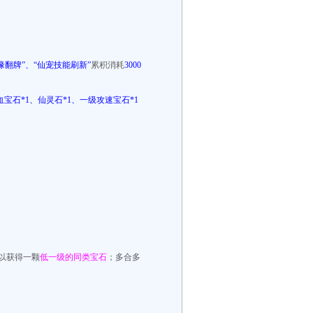
缘翻牌”、“仙宠技能刷新”
累积消耗
3000
宝石*1、仙灵石*1、一级攻速宝石*1
以获得一颗
低一级的同类宝石
；多合多