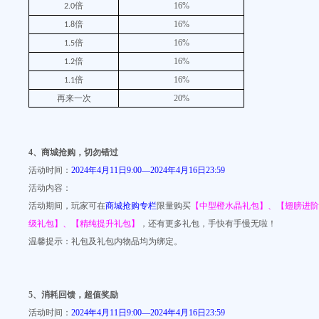
倍
16%
2.0
倍
16%
1.8
倍
16%
1.5
倍
16%
1.2
倍
16%
1.1
再来一次
20%
4
、商城抢购，切勿错过
活动时间：
2024年4月11日9:00—2024年4月16日23:59
活动内容：
活动期间，玩家可在
商城抢购专栏
限量购买
【中型橙水晶礼包】、【翅膀进阶
级礼包】、【精纯提升礼包】
，还有更多礼包，手快有手慢无啦！
温馨提示：礼包及礼包内物品均为绑定。
5
、消耗回馈，超值奖励
活动时间：
2024年4月11日9:00—2024年4月16日23:59