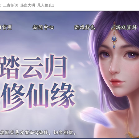
主
上古传说
热血大明
凡人修真2