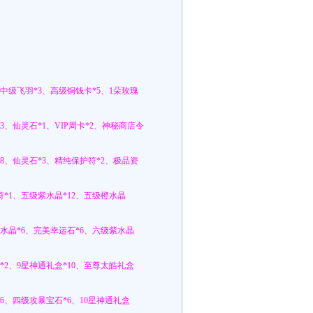
中级飞羽*3、高级铜钱卡*5、1朵玫瑰
3、仙灵石*1、VIP周卡*2、神秘商店令
8、仙灵石*3、精纯保护符*2、极品资
*1、五级紫水晶*12、五级橙水晶
水晶*6、完美幸运石*6、六级紫水晶
*2、9星神通礼盒*10、至尊太皓礼盒
6、四级攻暴宝石*6、10星神通礼盒