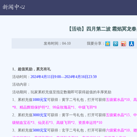
动
【活动】四月第二波 霜焰冥龙春
发布时间：04-10
我要分享：
1
、
超值奖励，累充有礼
活动时间：
2024年4月11日9:00—2024年4月16日23:59
活动内容：
活动期间，玩家累积充值至指定数额即可获得超值的丰厚奖励
1、累积充值
1000元宝
可获得：黄字二号礼包，打开可获得
五级紫水晶*10、
*8、精品辉煌保护符*2、99朵玫瑰花*1、中级飞羽*8
2、累积充值
3000元宝
可获得：黄字一号礼包，打开可获得
五级紫水晶*15、
级韧血宝石*3、仙灵石*3、高级飞羽*2、资质幸运符*10
3、累积充值
5000元宝
可获得：玄字二号礼包，打开可获得
六级紫水晶*10、翅