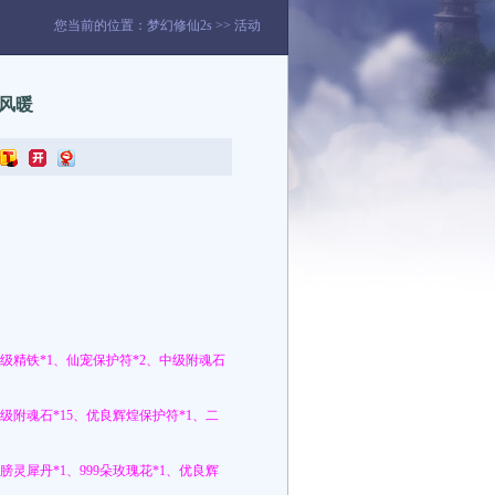
您当前的位置：
梦幻修仙2s
>>
活动
风暖
高级精铁*1、仙宠保护符*2、中级附魂石
中级附魂石*15、优良辉煌保护符*1、二
膀灵犀丹*1、999朵玫瑰花*1、优良辉