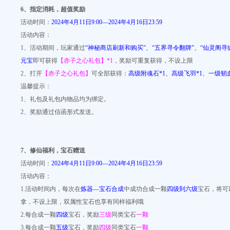
6
、指定消耗，超值奖励
活动时间：
2024年4月11日9:00—2024年4月16日23:59
活动内容：
1、活动期间，玩家通过
“神秘商店刷新和购买”、“五界寻令翻牌”、“仙灵阁寻
元宝
即可获得
【赤子之心礼包】*1
，奖励可重复获得，不设上限
2、打开
【赤子之心礼包】
可全部获得：
高级附魂石*1、高级飞羽*1、一级韧血
温馨提示：
1、礼包及礼包内物品均为绑定。
2、奖励通过信函形式发送。
7
、
修仙福利，宝石赠送
活动时间：
2024年4月11日9:00—2024年4月16日23:59
活动内容：
1.活动时间内，每次在
炼器—宝石合成
中成功合成一颗
四级到六级
宝石，将可
拿，不设上限，双属性宝石也享有同样福利哦
2.每合成一颗
四级
宝石，奖励
三级
同类宝石
一颗
3.每合成一颗
五级
宝石，奖励
四级
同类宝石
一颗