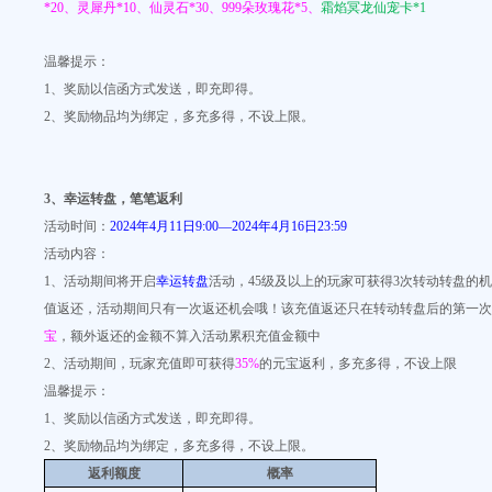
*20、灵犀丹*10、仙灵石*30、999朵玫瑰花*5、
霜焰冥龙仙宠卡*1
温馨提示：
1、奖励以信函方式发送，即充即得。
2、奖励物品均为绑定，多充多得，不设上限。
3
、
幸运转盘，笔笔返利
活动时间：
2024年4月11日9:00—2024年4月16日23:59
活动内容：
1、活动期间将开启
幸运转盘
活动，45级及以上的玩家可获得3次转动转盘的
值返还，活动期间只有一次返还机会哦！该充值返还只在转动转盘后的第一次
宝
，额外返还的金额不算入活动累积充值金额中
2、活动期间，玩家充值即可获得
35%
的元宝返利，多充多得，不设上限
温馨提示：
1、奖励以信函方式发送，即充即得。
2、奖励物品均为绑定，多充多得，不设上限。
返利额度
概率