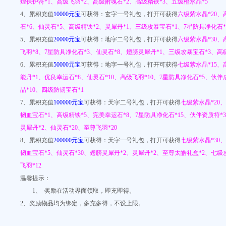
煌保护符*1、高级飞羽*2、高级附魂石*2、高级精铁*3、五级橙水晶*5
4、累积充值
10000元宝
可获得：玄字一号礼包，打开可获得
六级紫水晶*20、
石*6、仙灵石*5、高级精铁*2、灵犀丹*1、三级攻暴宝石*1、7星防具净化石*
5、累积充值
20000元宝
可获得：地字二号礼包，打开可获得
六级紫水晶*30、
飞羽*8、7星防具净化石*3、仙灵石*8、翅膀灵犀丹*1、三级攻暴宝石*3、高
6、累积充值
50000元宝
可获得：地字一号礼包，打开可获得
七级紫水晶*15、
能丹*1、优良幸运石*8、仙灵石*10、高级飞羽*10、7星防具净化石*5、伙伴
晶*10、四级防韧宝石*1
7、累积充值
100000元宝
可获得：天字二号礼包，打开可获得
七级紫水晶*20
韧血宝石*1、高级精铁*5、完美幸运石*8、7星防具净化石*15、伙伴资质符*
灵犀丹*2、仙灵石*20、至尊飞羽*20
8、累积充值
200000元宝
可获得：天字一号礼包，打开可获得
七级紫水晶*30
韧血宝石*5、仙灵石*30、翅膀灵犀丹*2、灵犀丹*2、至尊太皓礼盒*2、七级
飞羽*12
温馨提示：
1、
奖励在活动界面领取，即充即得。
2、奖励物品均为绑定，多充多得，不设上限。