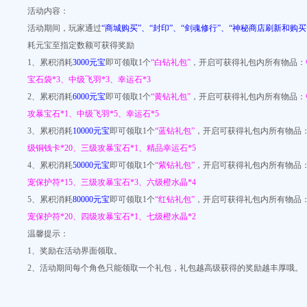
活动内容：
活动期间，玩家通过
“商城购买”、“封印”、“剑魂修行”、“神秘商店刷新和购买
耗元宝至指定数额可获得奖励
1、累积消耗
3000元宝
即可领取1个
“白钻礼包”
，开启可获得礼包内所有物品：
宝石袋*3、中级飞羽*3、幸运石*3
2、累积消耗
6000元宝
即可领取1个
“黄钻礼包”
，开启可获得礼包内所有物品：
攻暴宝石*1、中级飞羽*5、幸运石*5
3、累积消耗
10000元宝
即可领取1个
“蓝钻礼包”
，开启可获得礼包内所有物品
级铜钱卡*20、三级攻暴宝石*1、精品幸运石*5
4、累积消耗
50000元宝
即可领取1个
“紫钻礼包”
，开启可获得礼包内所有物品
宠保护符*15、三级攻暴宝石*3、六级橙水晶*4
5、累积消耗
80000元宝
即可领取1个
“红钻礼包”
，开启可获得礼包内所有物品
宠保护符*20、四级攻暴宝石*1、七级橙水晶*2
温馨提示：
1、奖励在活动界面领取。
2、活动期间每个角色只能领取一个礼包，礼包越高级获得的奖励越丰厚哦。