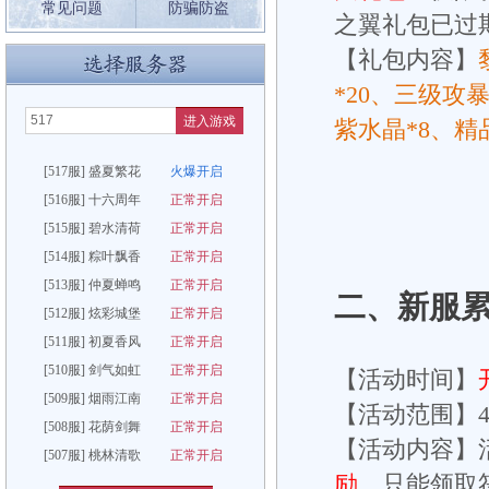
常见问题
防骗防盗
之翼礼包已过
【礼包内容】
*20、三级攻
进入游戏
紫水晶*8、精
[517服] 盛夏繁花
火爆开启
[516服] 十六周年
正常开启
[515服] 碧水清荷
正常开启
[514服] 粽叶飘香
正常开启
[513服] 仲夏蝉鸣
正常开启
二、
新服
[512服] 炫彩城堡
正常开启
[511服] 初夏香风
正常开启
[510服] 剑气如虹
正常开启
【活动时间】
[509服] 烟雨江南
正常开启
【活动范围】4
[508服] 花荫剑舞
正常开启
【活动内容】
[507服] 桃林清歌
正常开启
励
，只能领取