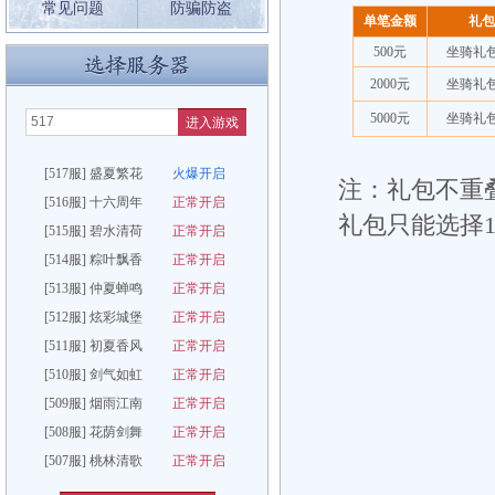
常见问题
防骗防盗
单笔金额
礼包
500元
坐骑礼包
2000元
坐骑礼包
5000元
坐骑礼包
进入游戏
[517服] 盛夏繁花
火爆开启
注：
礼包不重
[516服] 十六周年
正常开启
礼包只能选择
[515服] 碧水清荷
正常开启
[514服] 粽叶飘香
正常开启
[513服] 仲夏蝉鸣
正常开启
[512服] 炫彩城堡
正常开启
[511服] 初夏香风
正常开启
[510服] 剑气如虹
正常开启
[509服] 烟雨江南
正常开启
[508服] 花荫剑舞
正常开启
[507服] 桃林清歌
正常开启