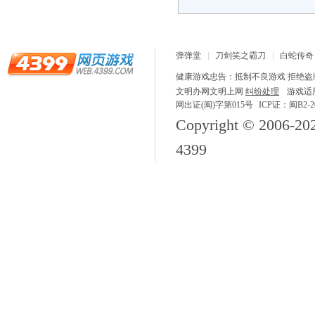
弹弹堂
刀剑笑之霸刀
白蛇传奇
龙之战歌
健康游戏忠告：抵制不良游戏 拒绝盗版
文明办网文明上网
纠纷处理
游戏适
网出证(闽)字第015号
ICP证：闽B2-20
Copyright © 2006-
20
4399