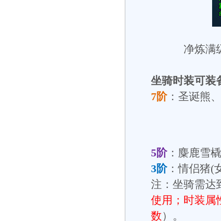
净炼满
坐骑时装可装
7阶
：圣诞熊
5阶
：麋鹿雪
3阶
：情侣猪(女
注：坐骑需达
使用；
时装属
数
）。