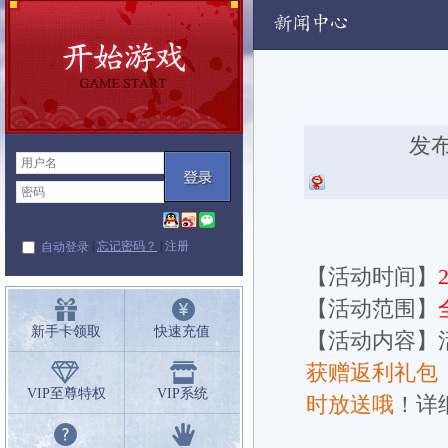
动
发布
|
忘记密码？
|
注册
自动登录
【活动时间】
【活动范围】
新手卡领取
快速充值
【活动内容】
获赠返利礼包
VIP至尊特权
VIP系统
时放送哦
！
详