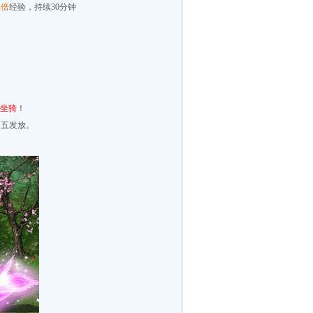
4倍
经验，持续30分钟
凰坐骑
！
周五发放。