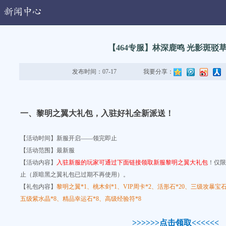
动
【464专服】林深鹿鸣 光影斑驳
发布时间：07-17
我要分享：
一、黎明之翼大礼包，入驻好礼全新派送！
【活动时间】新服开启——领完即止
【活动范围】最新服
【活动内容】
入驻新服的玩家可通过下面链接领取新服黎明之翼大礼包
！仅限
止（
原暗黑之翼礼包已过期不再使用
）。
【礼包内容】
黎明之翼*1、桃木剑*1、VIP周卡*2、活形石*20、三级攻暴宝
五级紫水晶*8、精品幸运石*8、高级经验符*8
>>>>
>>点击领取<<<<<<