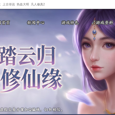
主
上古传说
热血大明
凡人修真2