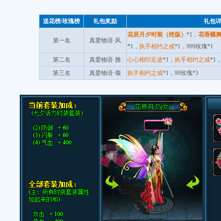
送花榜/玫瑰榜
礼包奖励
礼包
花辰月夕时装（绝版）
*1，
花香蝶舞
第一名
真爱物语·风
*1，
执手相约之戒
*1，999玫瑰*1
第二名
真爱物语·雅
心心相印足迹
*1，
执手相约之戒
*1
第三名
真爱物语·颂
执手相约之戒
*1，99玫瑰*3