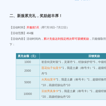
二、
新服累充礼
，奖励超丰厚
！
【活动时间】
开服前5天
（即7月18日~7月22日）
【活动范围】464服
【活动内容】活动时间内，
累计充值达到指定档次即可获赠奖励
，只能领取符
下：
累充金额（元）
回馈奖励
1000
初音剑灵时装
*1
，灵犀丹
*1
，经脉保护符
*5
，中级
莲花仙子仙宠卡
*1，我是土豪（称号卡）
*1
，超级
2000
丹
*5
火凤仙宠卡
*1，我是土豪（称号卡）
*1
，超级经验
5000
*10
，高级经脉仙丹
*10
豆娃男真身卡
*1，我是土豪（称号卡）
*1
，超级经
10000
*20
，高级经脉仙丹
*20