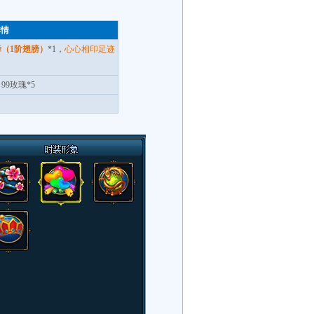
详情
（1阶翅膀）
*1，
心心相印足迹
，99玫瑰*5