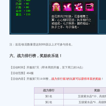
注：送花/收花数量需达到999及以上才可参与排名。
六
、战力排行榜，奖励欢乐送！
【活动时间】开服前7天（即本周四开服，至下周三的14点）
【活动范围】
464服
【活动内容】开服第7天14:00整，
战力排行前3的玩家可以获得丰富的奖励
！
战力排行
奖励
第1名
五级紫水晶*10，高级
第2名
五级紫水晶*6，高级附