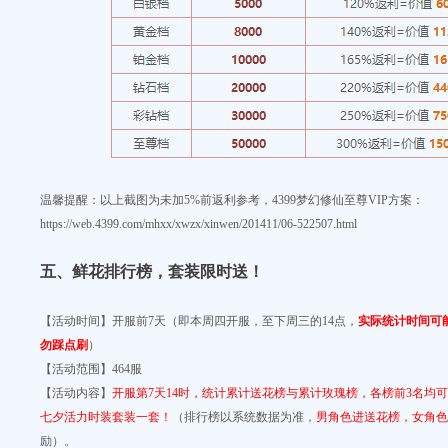
温馨提醒：以上截图为未加5%前返利参考，4399梦幻修仙至尊VIP方案：
https://web.4399.com/mhxx/xwzx/xinwen/201411/06-522507.html
五、
鲜花排行榜，套装限时送！
【活动时间】
开服前7天（即本周四开服，至下周三的14点，
实际统计时间可
勿踩点刷
）
【活动范围】
464服
【活动内容】
开服第7天14时，
统计累计送花榜与累计玫瑰榜，各榜前3名均可
七夕活力时装套装一套！
（排行榜以系统数据为准，
男角色进送花榜，女角色
励）。