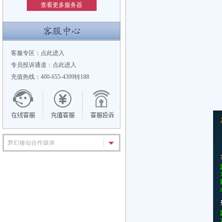
查看更多服务器
客服专区：
点此进入
专员投诉通道：
点此进入
充值热线：400-655-4399转188
梦幻修仙合作媒体