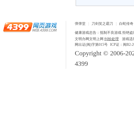
弹弹堂
刀剑笑之霸刀
白蛇传奇
龙之战歌
健康游戏忠告：抵制不良游戏 拒绝盗版
文明办网文明上网
纠纷处理
游戏适
网出证(闽)字第015号
ICP证：闽B2-20
Copyright © 2006-
20
4399