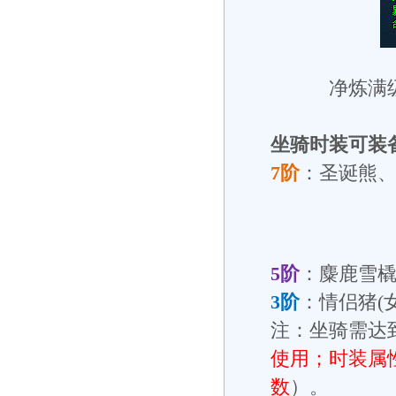
净炼满
坐骑时装可装
7阶
：圣诞熊
5阶
：麋鹿雪
3阶
：情侣猪(女
注：坐骑需达
使用；
时装属
数
）。