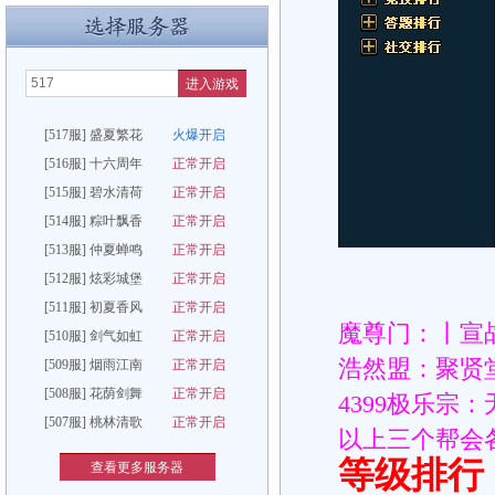
进入游戏
[517服] 盛夏繁花
火爆开启
[516服] 十六周年
正常开启
[515服] 碧水清荷
正常开启
[514服] 粽叶飘香
正常开启
[513服] 仲夏蝉鸣
正常开启
[512服] 炫彩城堡
正常开启
[511服] 初夏香风
正常开启
魔尊门：丨宣
[510服] 剑气如虹
正常开启
浩然盟：聚贤
[509服] 烟雨江南
正常开启
[508服] 花荫剑舞
正常开启
4399极乐宗
[507服] 桃林清歌
正常开启
以上三个帮会各
等级排行
查看更多服务器