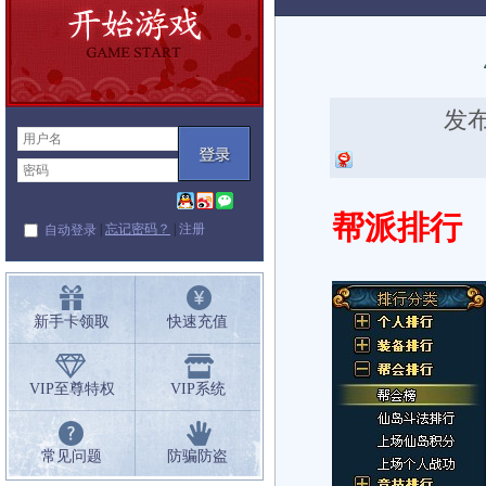
闻
发布
帮派排行
|
忘记密码？
|
注册
自动登录
新手卡领取
快速充值
VIP至尊特权
VIP系统
常见问题
防骗防盗