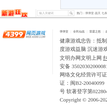
输入关键词
热门：
弹弹堂
战天
七
弹弹堂
全民仙战
雷霆之怒
健康游戏忠告：抵制
度游戏益脑 沉迷游
文明办网文明上网
安备 350203020000
网络文化经营许可证
证：闽B2-20040099
号 软著登字第02280
Copyright © 2006-
20