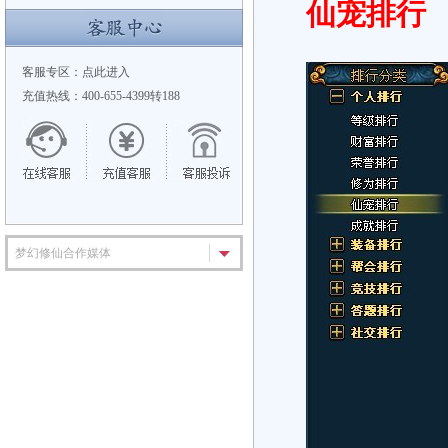
仙宠排行
客服专区：
点此进入
充值热线：400-655-4399转188
梦幻修仙合作媒体