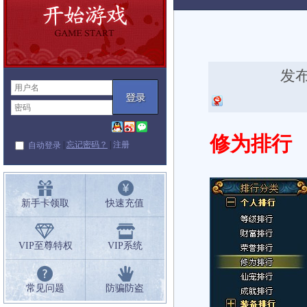
闻
发布
修为排行
|
忘记密码？
|
注册
自动登录
新手卡领取
快速充值
VIP至尊特权
VIP系统
常见问题
防骗防盗