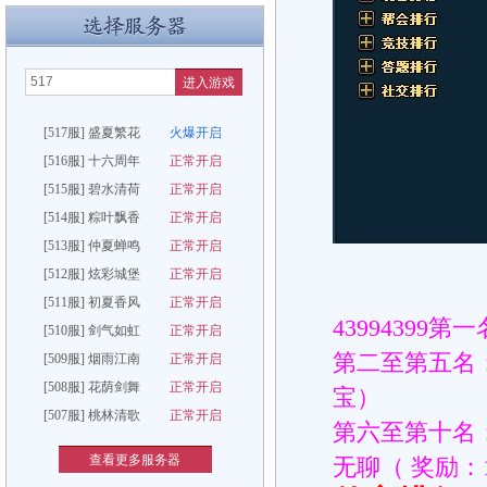
进入游戏
[517服] 盛夏繁花
火爆开启
[516服] 十六周年
正常开启
[515服] 碧水清荷
正常开启
[514服] 粽叶飘香
正常开启
[513服] 仲夏蝉鸣
正常开启
[512服] 炫彩城堡
正常开启
[511服] 初夏香风
正常开启
43994399
[510服] 剑气如虹
正常开启
第二至第五名
[509服] 烟雨江南
正常开启
[508服] 花荫剑舞
正常开启
宝）
[507服] 桃林清歌
正常开启
第六至第十名
查看更多服务器
无聊（ 奖励：