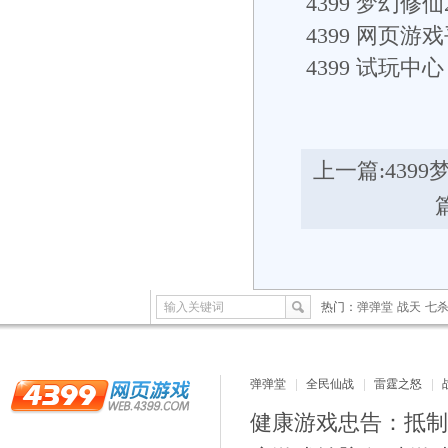
4399
梦幻修仙
4399
网页游戏
4399
试玩中心： h
上一篇:
439
输入关键词
热门：
弹弹堂
战天
七
弹弹堂
全民仙战
雷霆之怒
健康游戏忠告：抵制