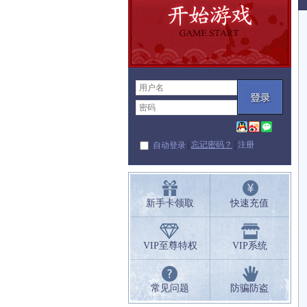
|
忘记密码？
|
注册
自动登录
新手卡领取
快速充值
VIP至尊特权
VIP系统
常见问题
防骗防盗