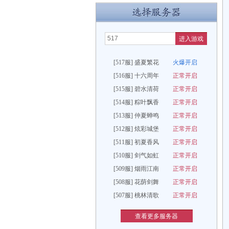
进入游戏
[517服] 盛夏繁花
火爆开启
[516服] 十六周年
正常开启
[515服] 碧水清荷
正常开启
[514服] 粽叶飘香
正常开启
[513服] 仲夏蝉鸣
正常开启
[512服] 炫彩城堡
正常开启
[511服] 初夏香风
正常开启
[510服] 剑气如虹
正常开启
[509服] 烟雨江南
正常开启
[508服] 花荫剑舞
正常开启
[507服] 桃林清歌
正常开启
查看更多服务器