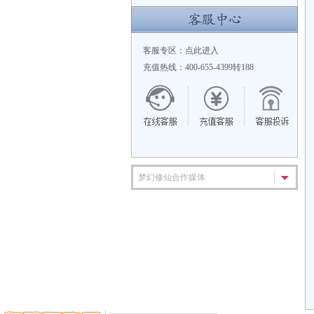
客服专区：
点此进入
充值热线：400-655-4399转188
梦幻修仙合作媒体