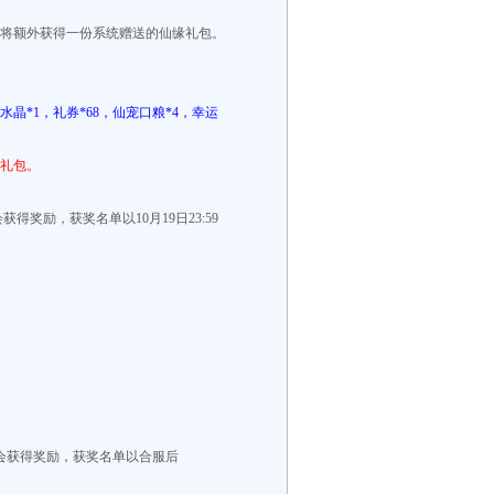
，都将额外获得一份系统赠送的仙缘礼包。
水晶*1，礼券*68，仙宠口粮*4，幸运
礼包。
得奖励，获奖名单以10月19日23:59
将会获得奖励，获奖名单以合服后