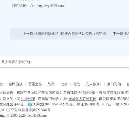
4399
试玩中心： http://wy.4399.com/
上一篇:
4399梦幻修仙97-100服合服及活动公告（已完成）
下一篇:
4
杀
凡人修真2
梦幻飞仙
堂
全民仙战
雷霆之怒
战天
七杀
七战
凡人修真2
梦幻飞仙
游戏忠告：抵制不良游戏 拒绝盗版游戏 注意自我保护 谨防受骗上当 适度游戏益脑 沉
办网文明上网
纠纷处理
游戏适用年龄：16+
未成年人家长监护
|
闽公网安备 3502030
文化经营许可证：
闽网文[2018]9590-427号 新出网证(闽)字06号
ICP证：闽B2-2004
2011]277号 软著登字第0228041号
right © 2006-
2026
web.4399.com