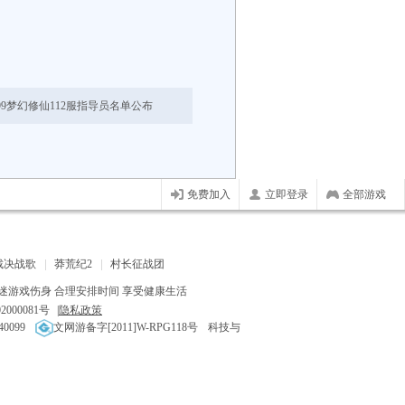
399梦幻修仙112服指导员名单公布
免费加入
立即登录
全部游戏
裁决战歌
莽荒纪2
村长征战团
迷游戏伤身 合理安排时间 享受健康生活
2000081号
|
隐私政策
0099
文网游备字[2011]W-RPG118号
科技与