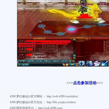
>>>
点击参加活动
<<<
4399
梦幻修仙2s
官方网站
：
http://web.4399.com/mhxx/
4399
梦幻修仙2s官方论坛
：
http://bbs.youjia.cn/mhxx
4399
网页游戏平台
：
http://web.4399.com/