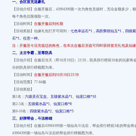
一、合区首充送豪礼
【活动介绍】合服开服后，43994399第一次为角色充值时，无论金额多少
每个角色仅限领取一次。
【活动时间】
合服开服后到长期
【活动奖励】仙缘礼包打开可得到：
七色幸运石*1，高阶辉煌仙玉*1，四级紫
石*1。任意一种。
注：开服至今没充值过的角色，在本次合服后充值可同时获得首充礼包及仙缘
二、太古争霸，至尊防具
【活动介绍】合服后当天（即10月19日）23:59，防具排行榜前10名的玩家将会获
分的防具排行榜截图为准。
【活动时间】
合服开服
后到10月19日
23:59
【活动范围】77-84服
【活动奖励】
第1名：
六级灵石宝盒、五级紫水晶*1、仙宠口粮*10
第2-5名：
五级紫水晶*1、仙宠口粮*8
第6-10名：
四级紫水晶*2、仙宠口粮*5
三、好牌帮会，斗法称雄
【活动介绍】合服后43994399第一场仙岛斗法后，帮会排行榜前3名的帮会
43994399第一场仙岛斗法后的帮会排行榜截图为准。