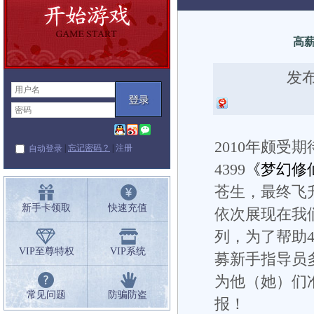
闻
高薪
发布
2010年颇受
|
忘记密码？
|
注册
自动登录
4399
《梦幻修
苍生，最终飞
新手卡领取
快速充值
依次展现在我
列，为了帮助
VIP至尊特权
VIP系统
募新手指导员
为他（她）们
常见问题
防骗防盗
报！