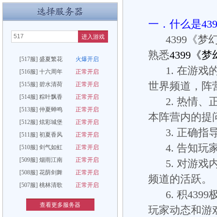
一．什么是43
进入游戏
4399《梦
熟悉
4399《
[517服] 盛夏繁花
火爆开启
1. 在游戏
[516服] 十六周年
正常开启
世界频道，阵
[515服] 碧水清荷
正常开启
[514服] 粽叶飘香
正常开启
2. 热情、
[513服] 仲夏蝉鸣
正常开启
本阵营内的提
[512服] 炫彩城堡
正常开启
3. 正确指
[511服] 初夏香风
正常开启
4. 告知玩
[510服] 剑气如虹
正常开启
[509服] 烟雨江南
正常开启
5. 对游戏
[508服] 花荫剑舞
正常开启
频道的活跃。
[507服] 桃林清歌
正常开启
6. 积43
查看更多服务器
玩家动态和游