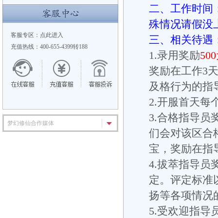
二、工作时间
殊情况请假没
客服专区：
点此进入
三、相关待遇
充值热线：400-655-4399转188
1.录用奖励
50
奖励在工作3
及格行为的指
2.开服首天每
3.合格指导员
梦幻修仙合作媒体
们会对该区合
宝，奖励在指
4.拔萃指导员
定。评定标准
扬等各项情况
5.受欢迎指导