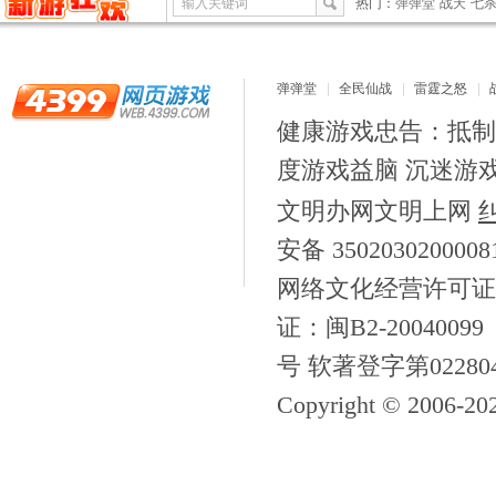
输入关键词
热门：
弹弹堂
战天
七
弹弹堂
全民仙战
雷霆之怒
健康游戏忠告：抵制
度游戏益脑 沉迷游
文明办网文明上网
安备 350203020000
网络文化经营许可证
证：闽B2-20040099
号 软著登字第02280
Copyright © 2006-
20