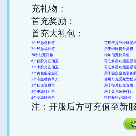
充礼物：
首充奖励：
首充大礼包：
1个经脉保护符
可用于提升经脉灵
2个经脉成长符
用于经脉提升灵根
20个仙宠口粮
增加仙宠快乐值
6个低阶光芒仙玉
可在炼器功能里强化
3个中阶光芒仙玉
可在炼器功能里强化
2个黄色鉴定宝石
用于鉴定金色装备
5个高级替身草人
使用可免受死亡损
3个仙宠资质符
用于提升仙宠资质
3个中级打孔符
用于金色装备打孔
2个高级经验符
打怪获得2倍经验
注：开服后方可充值至新