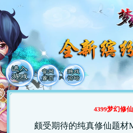
4399梦幻修仙
颇受期待的纯真修仙题材M