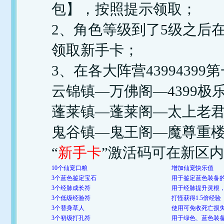
包】，按照提示领取；
2、角色等级到了5级之后在
领取新手卡；
3、在各大阵营4399439
云锦镇—万佛阁—4399极
蓬莱镇—蓬莱阁—太上老
鬼谷镇—鬼王阁—魔尊重
“
新手卡
”激活码可在新区
10个仙宠口粮
增加仙宠快乐值
3个蓝色鉴定宝石
用于鉴定蓝色装备
3个经脉成长符
用于经脉提升灵根
3个低级经验符
打怪获得1.5倍经验
3个替身草人
使用可免收死亡损
3个初级打孔符
用于绿色、蓝色装