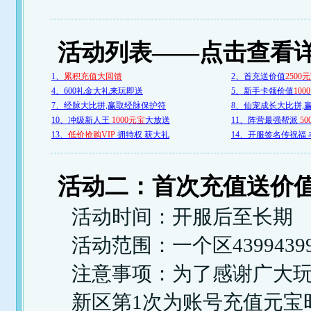
活动列表——点击查看
1、
累积充值大回馈
2、首充送价值
2500
4、600礼金大礼来玩即送
5、新手卡领价值
100
7、经脉大比拼,赢取经脉保护符
8、仙宠成长大比拼,
10、冲级新人王
1000元宝
大放送
11、阵营最强帮派
50
13、
低价抢购VIP
拥特权 获大礼
14、开服签名传祝福
活动二：首次充值送价值
活动时间：开服后至长期
活动范围：一个区43994
注意事项：为了感谢广大玩
新区第1次为账号充值元宝