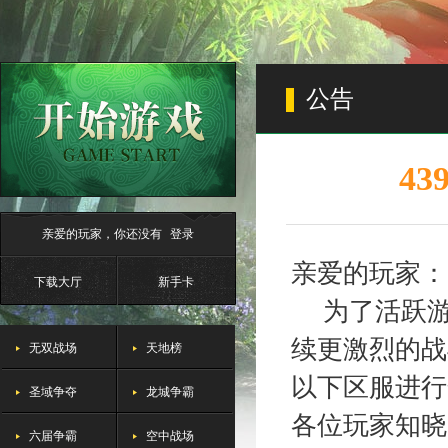
公告
4
亲爱的玩家，你还没有
登录
亲爱的玩家：
下载大厅
新手卡
为了活跃
续更激烈的战
无双战场
天地榜
以下区服进行
圣域争夺
龙城争霸
各位玩家知晓
六届争霸
空中战场