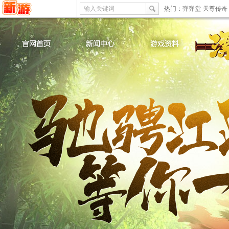
输入关键词
热门：
弹弹堂
天尊传奇