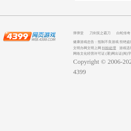
弹弹堂
刀剑笑之霸刀
白蛇传奇
龙之战歌
健康游戏忠告：抵制不良游戏 拒绝盗版
文明办网文明上网
纠纷处理
游戏适
网络文化经营许可证:(署)网出证(闽)字
Copyright © 2006-
20
4399