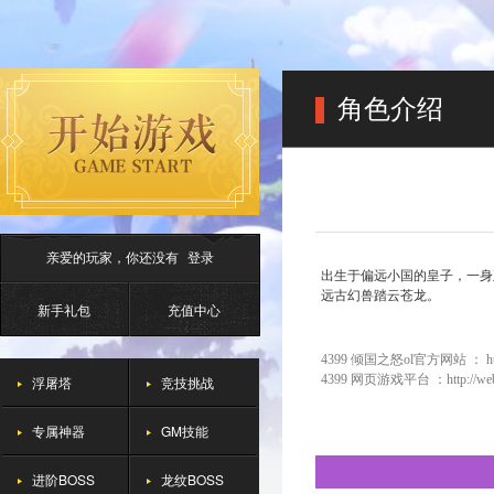
角色介绍
亲爱的玩家，你还没有
登录
出生于偏远小国的皇子，一身
远古幻兽踏云苍龙。
新手礼包
充值中心
4399 倾国之怒ol官方网站 ：
h
4399 网页游戏平台 ：
http://w
浮屠塔
竞技挑战
专属神器
GM技能
进阶BOSS
龙纹BOSS