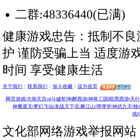
二群:48336440(已满)
健康游戏忠告：抵制不良
护 谨防受骗上当 适度游
时间 享受健康生活
关于我们
┊
联系我们
┊
加入收藏
┊
设为首页
网页游戏
|
大闹天宫ol
|
斗破乾坤
|
醉西游
|
神将三国
|
暗黑西游
|
天行
神魔遮天
|
梦幻飞仙
|
龙战天下
|
乱舞江山
|
弹弹堂
|
神武九天
|
独
戏
|
文化部网络游戏举报网站：http: