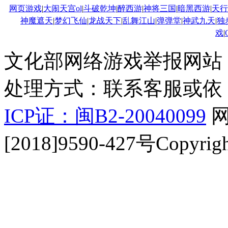
网页游戏
|
大闹天宫ol
|
斗破乾坤
|
醉西游
|
神将三国
|
暗黑西游
|
天行
神魔遮天
|
梦幻飞仙
|
龙战天下
|
乱舞江山
|
弹弹堂
|
神武九天
|
独
戏
|
文化部网络游戏举报网站：http:
处理方式：联系客服或依
ICP证：闽B2-20040099
网
[2018]9590-427号Copyrigh