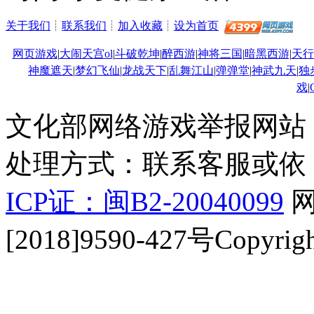
关于我们
┊
联系我们
┊
加入收藏
┊
设为首页
网页游戏
|
大闹天宫ol
|
斗破乾坤
|
醉西游
|
神将三国
|
暗黑西游
|
天行
神魔遮天
|
梦幻飞仙
|
龙战天下
|
乱舞江山
|
弹弹堂
|
神武九天
|
独
戏
|
文化部网络游戏举报网站：http:
处理方式：联系客服或依
ICP证：闽B2-20040099
网
[2018]9590-427号Copyrigh