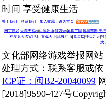
时间 享受健康生活
关于我们
┊
联系我们
┊
加入收藏
┊
设为首页
网页游戏
|
大闹天宫ol
|
斗破乾坤
|
醉西游
|
神将三国
|
暗黑西游
|
天行
神魔遮天
|
梦幻飞仙
|
龙战天下
|
乱舞江山
|
弹弹堂
|
神武九天
|
独
戏
|
文化部网络游戏举报网站：http:
处理方式：联系客服或依
ICP证：闽B2-20040099
网
[2018]9590-427号Copyrigh