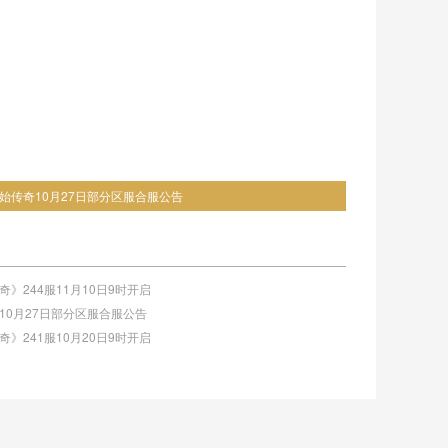
原始传奇10月27日部分区服合服公告
传奇》244服11月10日9时开启
传奇10月27日部分区服合服公告
传奇》241服10月20日9时开启