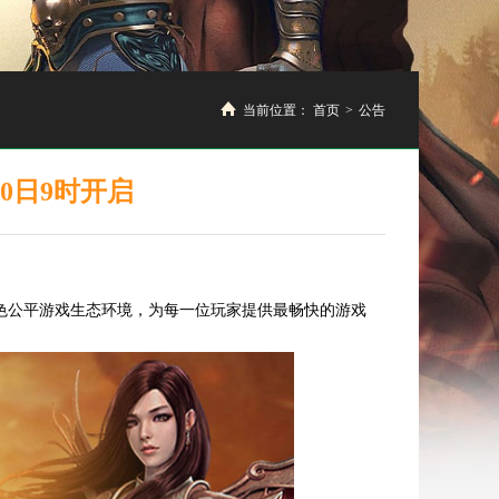
当前位置：
首页
>
公告
20日9时开启
绿色公平游戏生态环境，为每一位玩家提供最畅快的游戏