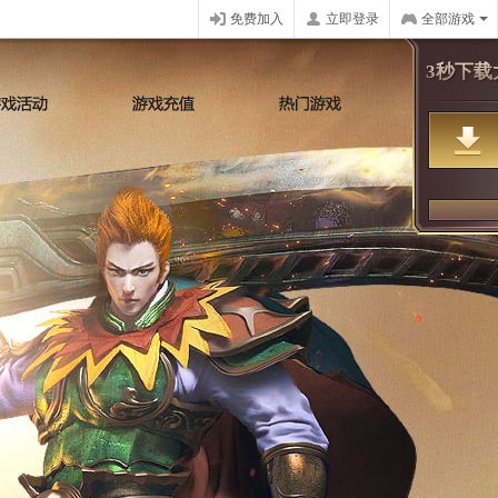
免费加入
立即登录
全部游戏
3秒下载