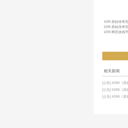
4399 原始传奇
4399 原始传奇
4399 网页游戏
相关新闻
[公告] 4399《
[公告] 4399
[公告] 4399《