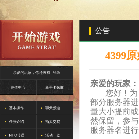
公告
439
亲爱的玩家，你还没有
登录
亲爱的玩家：
充值中心
新手卡领取
您好！为了
部分服务器进
基本操作
聊天频道
量大小提前或
然保留，参与
任务介绍
拍卖交易
服务器名进行
NPC传送
活动一览