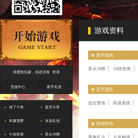
游戏资料
新手指南
异火冲榜
10倍投资
亲爱的玩家，你还没有
登录
充值中心
新手礼包
高手进阶
远古禁地
药鼎系统
传了个奇
直升斗帝
本服顶赞
冰龙礼包
游戏特色
十倍投资
异火冲榜
黑角乱斗
云岚秘境