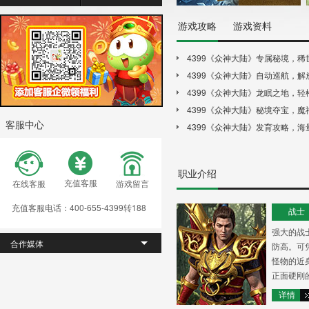
游戏攻略
游戏资料
离线挂机
行会
4399《众神大陆》专属秘境，稀
装备神铸
天地
者有份
4399《众神大陆》自动巡航，解
专属秘境
龙眠
松挂机
4399《众神大陆》龙眠之地，轻
神殿BOSS
打
龙神装
4399《众神大陆》秘境夺宝，魔
跨服争霸
秘境
客服中心
者先得
4399《众神大陆》发育攻略，海
幻宠遗迹
世界B
网打尽！
职业介绍
充值客服
在线客服
游戏留言
充值客服电话：400-655-4399转188
战士
​强大的
合作媒体
防高。可
怪物的近
正面硬刚
详情