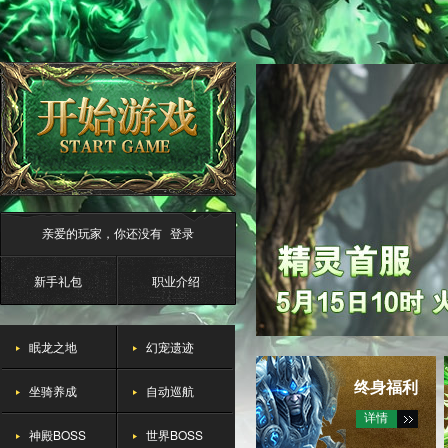
亲爱的玩家，你还没有
登录
新手礼包
职业介绍
眠龙之地
幻宠遗迹
终身福利
坐骑养成
自动巡航
详情
神殿BOSS
世界BOSS