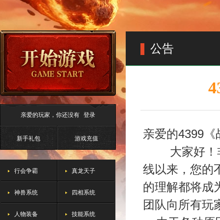
公告
亲爱的玩家，你还没有
登录
亲爱的4399
新手礼包
游戏充值
大家好！
线以来，您的
行会争霸
真龙天子
的理解都将成
神兽系统
四相系统
团队向所有玩
人物装备
技能系统