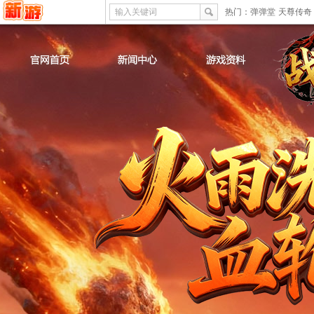
输入关键词
热门：
弹弹堂
天尊传奇