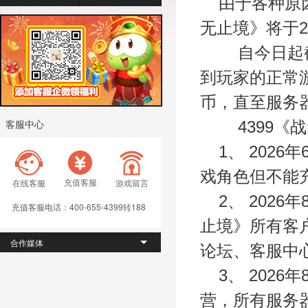
由于各种原
无止境
》将于2
自今日起
到玩家的正常
币，直至服务
4399
《
战
客服中心
1
、 2026
戏角色但不能
充值客服
在线客服
游戏留言
2
、 2026
充值客服电话：400-655-4399转188
止境
》所有客
合作媒体
论坛、客服中
3
、 2026年
营，所有服务