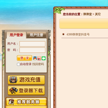
您当前的位置：
弹弹堂
>
其它
4399弹弹堂抖音号
用户登录
用户注册
用户名：
密 码：
自动登录
找回密码