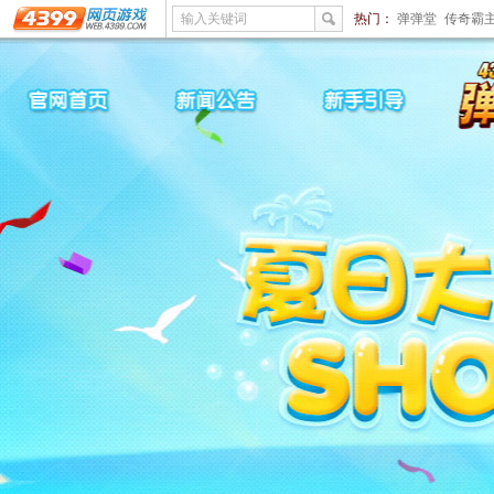
输入关键词
热门：
弹弹堂
传奇霸
弹堂