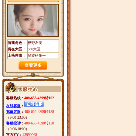
游戏角色：
板野友美
所在大区：
666大区
上榜理由：
皇族榜第一
查看更多
客服热线：
400-655-4399转102
在线客服
：
充值客服
：
400-655-4399转188
（9:00-23:00）
客服投诉
：
400-655-4399转130
（9:00-18:00）
官方YY：
43990968