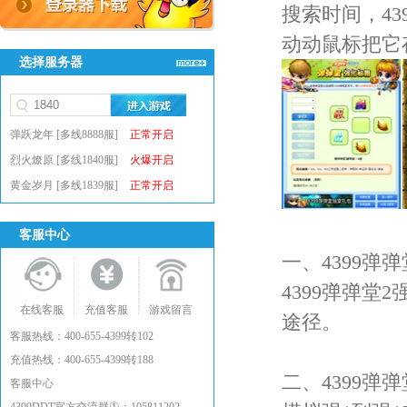
搜索时间，4
动动鼠标把它
选择服务器
弹跃龙年 [多线8888服]
正常开启
烈火燎原 [多线1840服]
火爆开启
黄金岁月 [多线1839服]
正常开启
客服中心
一、4399弹弹
4399弹弹
在线客服
充值客服
游戏留言
途径。
客服热线：400-655-4399转102
充值热线：400-655-4399转188
二、4399弹弹
客服中心
①