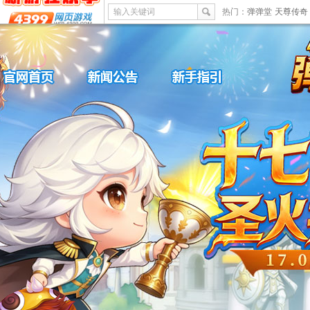
输入关键词
热门：
弹弹堂
天尊传奇