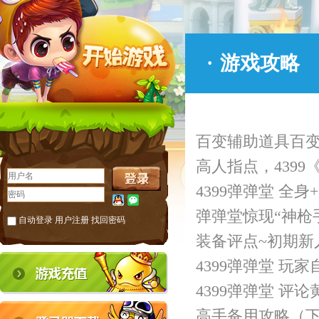
·
游戏攻略
百变辅助道具百
高人指点，439
4399弹弹堂 全
弹弹堂惊现“神枪
自动登录
用户注册
找回密码
装备评点~初期新人
4399弹弹堂 玩
4399弹弹堂 评
高手备用攻略（