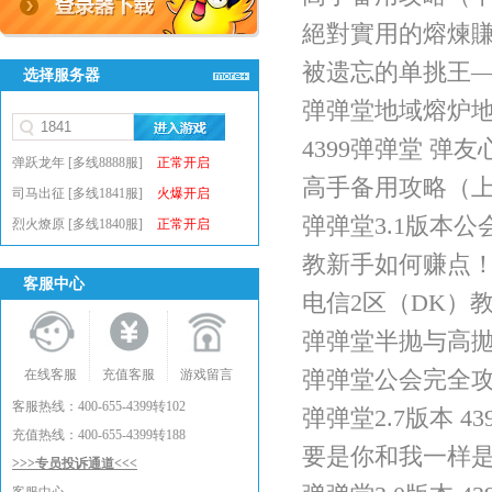
絕對實用的熔煉
被遗忘的单挑王
选择服务器
弹弹堂地域熔炉
4399弹弹堂 弹
弹跃龙年 [多线8888服]
正常开启
高手备用攻略（
司马出征 [多线1841服]
火爆开启
弹弹堂3.1版本
烈火燎原 [多线1840服]
正常开启
教新手如何赚点
客服中心
电信2区（DK）
弹弹堂半抛与高
弹弹堂公会完全
在线客服
充值客服
游戏留言
客服热线：400-655-4399转102
弹弹堂2.7版本 4
充值热线：400-655-4399转188
要是你和我一样
>>>专员投诉通道<<<