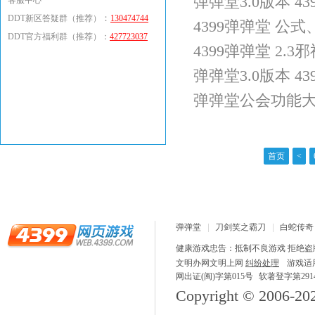
弹弹堂3.0版本 4
客服中心
：
DDT新区答疑群（推荐）
130474744
4399弹弹堂 公
DDT官方福利群（推荐）：
427723037
4399弹弹堂 2.
弹弹堂3.0版本 4
弹弹堂公会功能
首页
<
弹弹堂
刀剑笑之霸刀
白蛇传奇
龙之战歌
健康游戏忠告：抵制不良游戏 拒绝盗版
文明办网文明上网
纠纷处理
游戏适
网出证(闽)字第015号
软著登字第29148
Copyright © 2006-
20