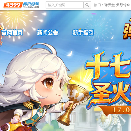
输入关键词
热门：
弹弹堂
天尊传奇