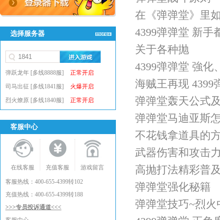
在《弹弹堂》里
4399弹弹堂 新
选择服务器
关于各种抛
4399弹弹堂 強
弹跃龙年 [多线8888服]
正常开启
海贼王再现 439
司马出征 [多线1841服]
火爆开启
弹弹堂轰天公式
烈火燎原 [多线1840服]
正常开启
弹弹堂马迪亚斯怎
客服中心
不花钱拿道具的
武器伤害和攻击
高抛打法精彩普
在线客服
充值客服
游戏留言
客服热线：400-655-4399转102
弹弹堂强化秘籍
充值热线：400-655-4399转188
弹弹堂技巧~烈火
>>>专员投诉通道<<<