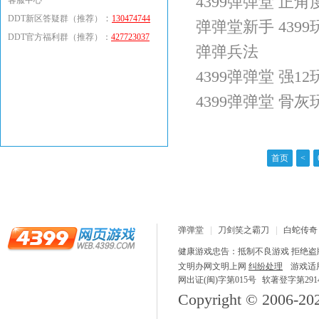
4399弹弹堂 正角度
客服中心
：
DDT新区答疑群（推荐）
130474744
弹弹堂新手 439
DDT官方福利群（推荐）：
427723037
弹弹兵法
4399弹弹堂 强
4399弹弹堂 骨
首页
<
弹弹堂
刀剑笑之霸刀
白蛇传奇
龙之战歌
健康游戏忠告：抵制不良游戏 拒绝盗版
文明办网文明上网
纠纷处理
游戏适
网出证(闽)字第015号
软著登字第29148
Copyright © 2006-
20