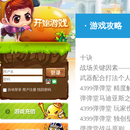
·
游戏攻略
十诀
战场关键因素—
武器配合打法个
4399弹弹堂 精
自动登录
用户注册
找回密码
弹弹堂马迪亚斯之影
4399弹弹堂 玩
4399弹弹堂 独
弹弹堂战斗原则