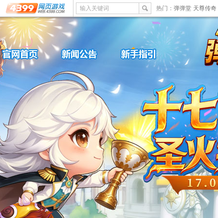
输入关键词
热门：
弹弹堂
天尊传奇