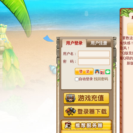
要数这
用户登录
用户注册
集快感
旋风！
Q版竞技
用户名：
最Q萌
密 码：
新版本“
自动登录
找回密码