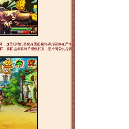
骑外，这些萌物们将化身图鉴坐骑碎片隐藏在弹弹
样，将图鉴坐骑碎片慢慢找齐，那个可爱的身影