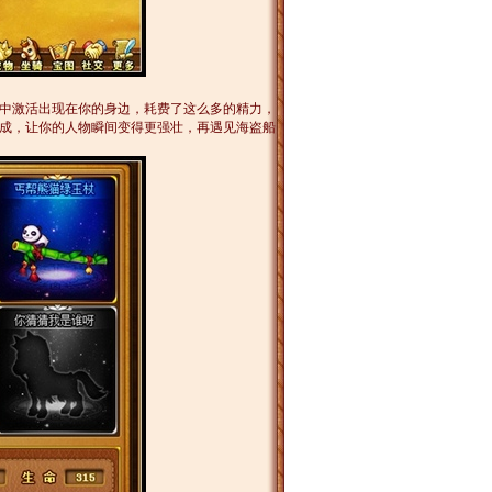
中激活出现在你的身边，耗费了这么多的精力，
成，让你的人物瞬间变得更强壮，再遇见海盗船