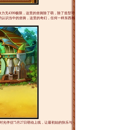
力无4399极限，这里的坐骑除了萌，除了造型可
的认识当中的坐骑，这里的奇幻，任何一样东西都
“时光伴侣”5月27日萌动上线，让最初始的快乐与