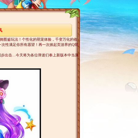
风
坐骑图鉴玩法！个性化的萌宠体验，千变万化的收
一次性满足你所有愿望！再一次掀起页游界的Q萌
法同步出击…今天将为各位弹迷们奉上新版本中当属