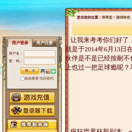
您当前的位置：
弹弹堂
>
游戏特色
让我来考考你们好了，
用户登录
用户注册
就是于2014年6月1
用户名：
伙伴是不是已经按耐不住
密 码：
上也过一把足球瘾呢？
自动登录
找回密码
疯狂世界杯新副本，一