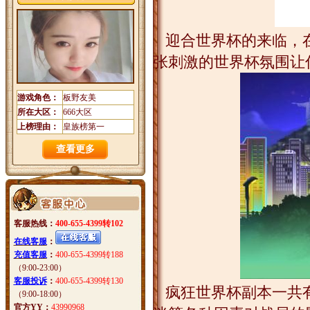
迎合世界杯的来临，在
张刺激的世界杯氛围让
游戏角色：
板野友美
所在大区：
666大区
上榜理由：
皇族榜第一
查看更多
客服热线：
400-655-4399转102
在线客服
：
充值客服
：
400-655-4399转188
（9:00-23:00）
客服投诉
：
400-655-4399转130
疯狂世界杯副本一共有
（9:00-18:00）
官方YY：
43990968