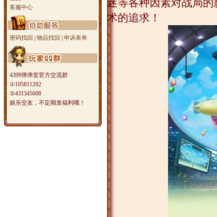
迷等各种因素对战局的
客服中心
术的追求！
密码找回
|
物品找回
|
申诉表单
4399弹弹堂官方交流群
①105811202
②431345608
娱乐交友，不定期发福利哦！