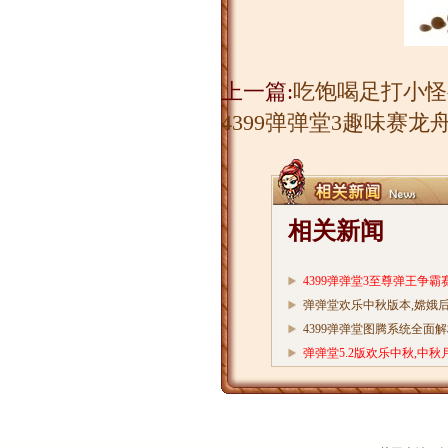
上一篇:
吃饱喝足打小怪兽
4399弹弹堂3趣味赛龙
相关新闻
4399弹弹堂3至尊弹王争霸
弹弹堂欢乐中秋版本,嫦娥
度惊艳曝光
4399弹弹堂图腾系统全面
09/15
弹弹堂5.2版欢乐中秋,中秋
假期烟花FAQ
09/15