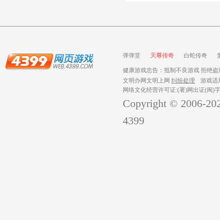
弹弹堂
天尊传奇
白蛇传奇
健康游戏忠告：抵制不良游戏 拒绝盗版
文明办网文明上网
纠纷处理
游戏适
网络文化经营许可证:(署)网出证(闽)字
Copyright © 2006-
20
4399