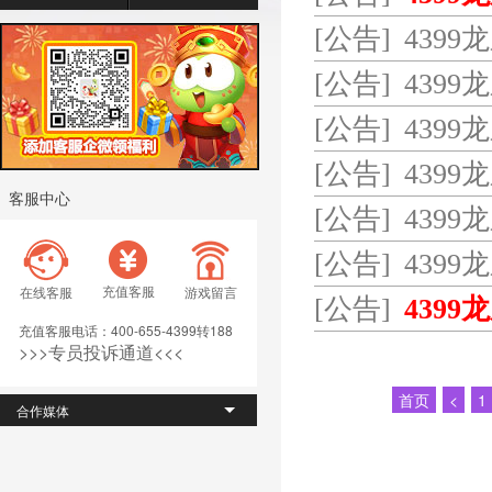
[公告]
4399
[公告]
4399
[公告]
4399
[公告]
4399
客服中心
[公告]
4399
[公告]
4399
充值客服
在线客服
游戏留言
[公告]
439
充值客服电话：400-655-4399转188
>>>专员投诉通道<<< 
首页
<
1
合作媒体