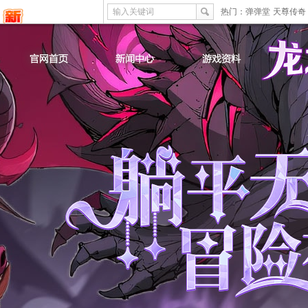
输入关键词
热门：
弹弹堂
天尊传奇