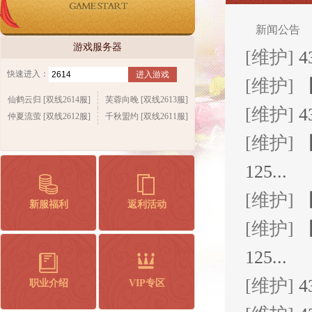
新闻公告
游戏服务器
[维护]
4
快速进入：
进入游戏
[维护]
【
仙鹤云归 [双线2614服]
芙蓉向晚 [双线2613服]
[维护]
4
仲夏流萤 [双线2612服]
千秋盟约 [双线2611服]
[维护]
【
125...
[维护]
【
新服福利
返利活动
[维护]
【
125...
[维护]
4
职业介绍
VIP专区