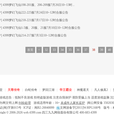
护]
4399梦幻飞仙198-201服、206-209服7月26日10~13时...
护]
4399梦幻飞仙222-225服7月24日10~12时合服公告
护]
4399梦幻飞仙218-221服7月17日10~12时合服公告
护]
4399梦幻飞仙1-5服、20服、21服7月10日10~12时合服公告
护]
4399梦幻飞仙214-217服7月3日10~12时合服公告
首页
<
32
33
34
35
36
37
38
39
40
堂
天尊传奇
白蛇传奇
梦回江湖
帝王霸业
神魔遮天
凡人修真2
游戏忠告：抵制不良游戏 拒绝盗版游戏 注意自我保护 谨防受骗上当 适度游戏益脑 沉
办网文明上网
纠纷处理
游戏适用年龄：16+
未成年人家长监护
|
闽公网安备 3502030
证(闽)字第015号
ICP证：闽B2-20040099
文网游备字[2011]W-RPG168号
版号：科学
right © 2006-
2026
web.4399.com
四三九九网络股份有限公司 400-683-4399