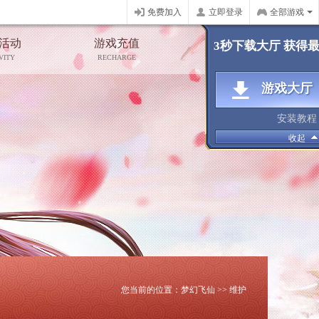
免费加入
立即登录
全部游戏
活动
游戏充值
玩家论坛
3秒下载大厅 获得
VITY
RECHARGE
FORUM
游戏大厅
安装教程
收起
您当前的位置：
梦幻飞仙
>>
维护