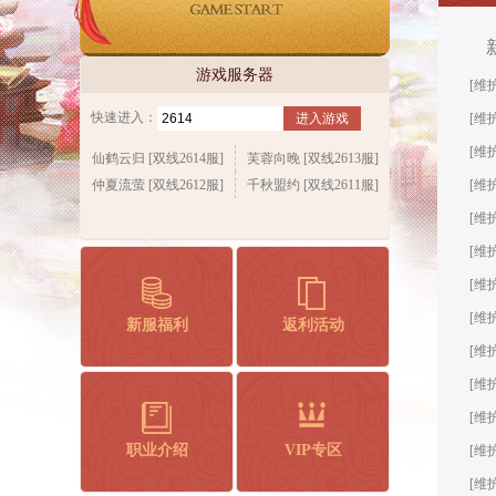
游戏服务器
[维
快速进入：
[维
进入游戏
[维
仙鹤云归 [双线2614服]
芙蓉向晚 [双线2613服]
仲夏流萤 [双线2612服]
千秋盟约 [双线2611服]
[维
[维
[维
[维
[维
新服福利
返利活动
[维
[维
[维
职业介绍
VIP专区
[维
[维