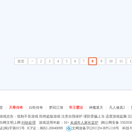
首页
<
2
3
4
5
6
7
8
9
10
11
1
堂
天尊传奇
白蛇传奇
梦回江湖
帝王霸业
神魔遮天
凡人修真2
游戏忠告：抵制不良游戏 拒绝盗版游戏 注意自我保护 谨防受骗上当 适度游戏益脑 沉
办网文明上网
纠纷处理
游戏适用年龄：16+
未成年人家长监护
|
闽公网安备 3502030
证(闽)字第015号
ICP证：闽B2-20040099
文网游备字[2011]W-RPG118号
科技与数