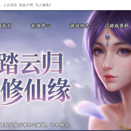
主
上古传说
热血大明
凡人修真2