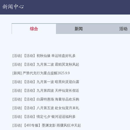
闻中心
综合
新闻
活动
[活动] 【活动】初秋仙缘 幸运转盘好礼多
[活动] 【活动】九月第二波 霜焰冥龙秋风起
[新闻] 严禁代充行为重点提醒2025.9.9
[活动] 【活动】九月第一波 暗黑剑灵迎白露
[活动] 【活动】九月第四波 天秤仙宠长假近
[活动] 【活动】白露特惠场 海量珍品欢乐购
[活动] 【活动】八月第五波 处女仙宠月末礼
[活动] 【活动】情定七夕 银河迢迢福利多
[活动] 【493专服】墨渊龙影 雨骤风狂冲天起