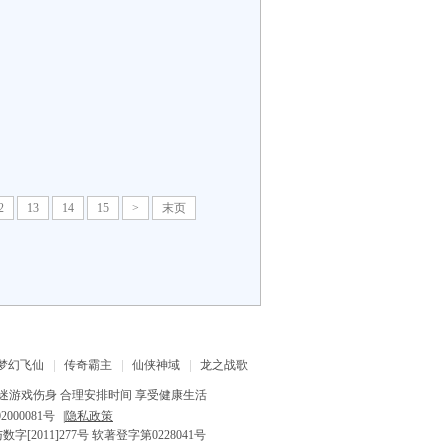
2
13
14
15
>
末页
梦幻飞仙
传奇霸主
仙侠神域
龙之战歌
迷游戏伤身 合理安排时间 享受健康生活
2000081号
|
隐私政策
字[2011]277号 软著登字第0228041号