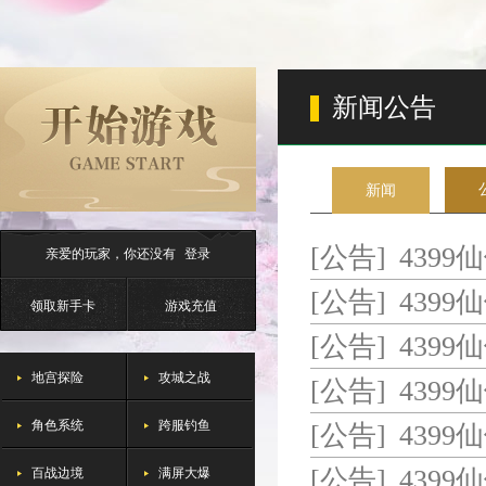
新闻公告
新闻
[公告]
4399
亲爱的玩家，你还没有
登录
[公告]
4399
领取新手卡
游戏充值
[公告]
439
地宫探险
攻城之战
[公告]
4399
角色系统
跨服钓鱼
[公告]
4399
百战边境
满屏大爆
[公告]
4399