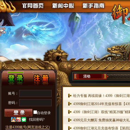
活动
账号：
给力专服 再续前缘！4399《御剑江
密码：
4399御剑江湖2014年充值有惊喜【439
4399《御剑江湖》双线“精英29服”
自动登录
找回密码?
4399元旦大酬宾 免费抽奖赢神秘大礼
注册4399账号(网页游戏之父)
4399御剑江湖元旦充值有惊喜【第