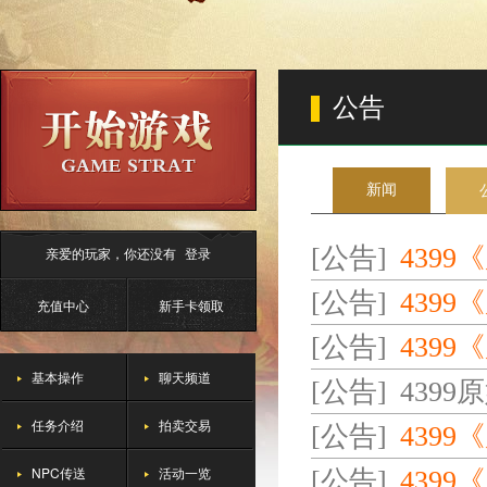
公告
新闻
[公告]
439
亲爱的玩家，你还没有
登录
[公告]
439
充值中心
新手卡领取
[公告]
4399
基本操作
聊天频道
[公告]
439
任务介绍
拍卖交易
[公告]
4399
NPC传送
活动一览
[公告]
4399