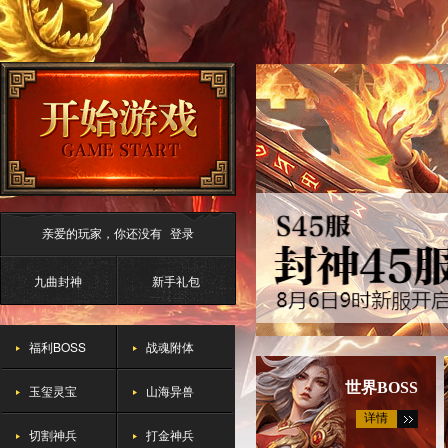
亲爱的玩家，你还没有
登录
九曲封神
新手礼包
福利BOSS
战魂附体
世界BOSS
玉玺灵宝
山海异兽
详情
切割神兵
打金神兵