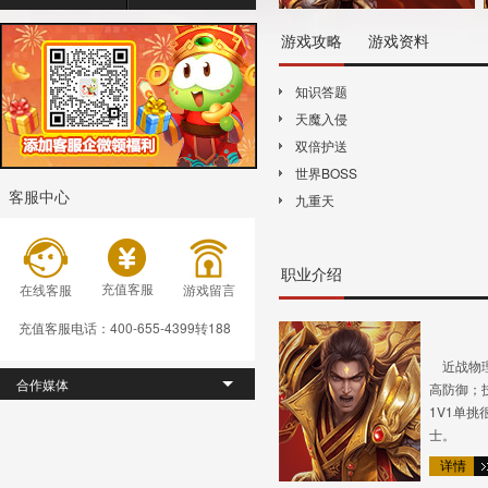
游戏攻略
游戏资料
福利BOSS
战
知识答题
山海异兽
切割
天魔入侵
等级突破
战魂
双倍护送
失落仙城
飞剑
世界BOSS
知识答题
天魔
客服中心
九重天
世界BOSS
九
职业介绍
充值客服
在线客服
游戏留言
充值客服电话：400-655-4399转188
近战物理
合作媒体
高防御；
1V1单
士。
详情