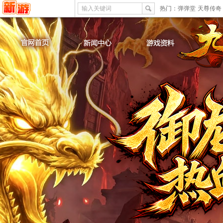
输入关键词
热门：
弹弹堂
天尊传奇