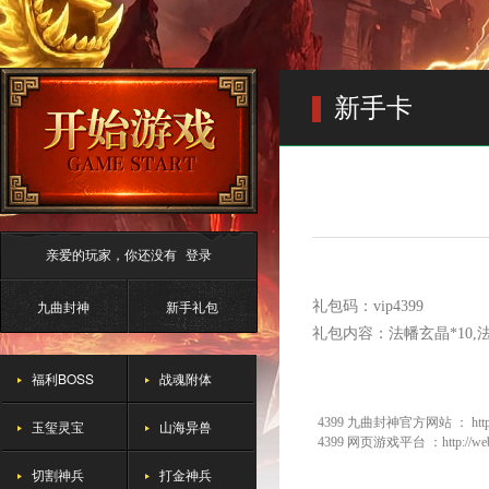
新手卡
亲爱的玩家，你还没有
登录
九曲封神
新手礼包
礼包码：vip4399
礼包内容：法幡玄晶*10,法轮
福利BOSS
战魂附体
4399 九曲封神官方网站 ：
htt
玉玺灵宝
山海异兽
4399 网页游戏平台 ：
http://w
切割神兵
打金神兵