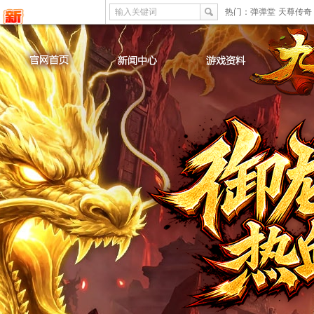
输入关键词
热门：
弹弹堂
天尊传奇