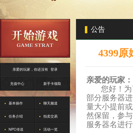
公告
4399
亲爱的玩家，你还没有
登录
亲爱的玩家：
充值中心
新手卡领取
您好！为了
部分服务器进
基本操作
聊天频道
量大小提前或
然保留，参与
任务介绍
拍卖交易
服务器名进行
NPC传送
活动一览