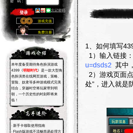
密 码：
忘记密码
游戏充值
免费注册
1、如何填写43
1）输入链接
u=dsds2
其中，
本年度备受期待角色扮演游戏
4399《
明朝时代
》是一款大型角
2）游戏页面点
色扮演类在线网页游戏，策略、
冒险、奴隶等多种游戏模式完美
处”，进入就是
结合，穿越时空将玩家带到明
朝，一个历史性的时刻即将来
临！
·
新手卡领取使用指南
·
Flash版游戏不流畅简易处理方