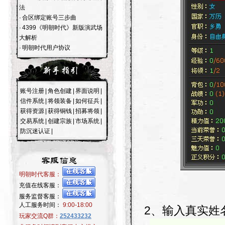
法
·
合区绑定账号三步曲
·
4399《明朝时代》新版演武场
大解析
·
明朝时代用户协议
账号注册
|
角色创建
|
界面说明
|
信件系统
|
将领装备
|
如何征兵
|
获得资源
|
获得铜钱
|
招募将领
|
交易系统
|
创建宗族
|
市场系统
|
防沉迷认证
|
明朝时代客服：
充值在线客服：
服务监督客服：
人工服务时间：
9:00-18:00
2、输入真实姓
玩家交流Q群：
252433232