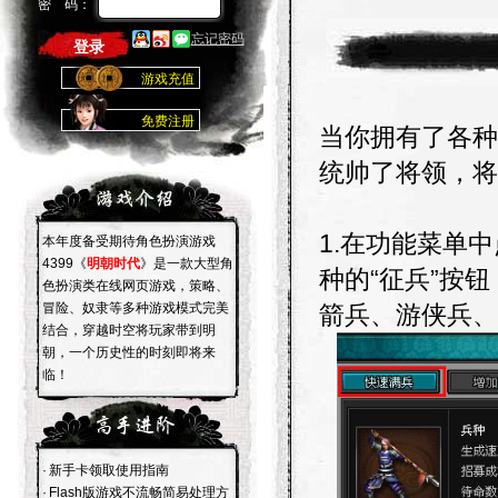
密 码：
忘记密码
游戏充值
免费注册
当你拥有了各种
统帅了将领，将
1.在功能菜单中
本年度备受期待角色扮演游戏
4399《
明朝时代
》是一款大型角
种的“征兵”按
色扮演类在线网页游戏，策略、
冒险、奴隶等多种游戏模式完美
箭兵、游侠兵、
结合，穿越时空将玩家带到明
朝，一个历史性的时刻即将来
临！
·
新手卡领取使用指南
·
Flash版游戏不流畅简易处理方