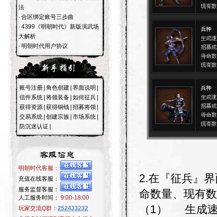
法
·
合区绑定账号三步曲
·
4399《明朝时代》新版演武场
大解析
·
明朝时代用户协议
账号注册
|
角色创建
|
界面说明
|
信件系统
|
将领装备
|
如何征兵
|
获得资源
|
获得铜钱
|
招募将领
|
交易系统
|
创建宗族
|
市场系统
|
防沉迷认证
|
明朝时代客服：
2.在『征兵』
充值在线客服：
服务监督客服：
命数量、现有数
人工服务时间：
9:00-18:00
（1）
生成
玩家交流Q群：
252433232