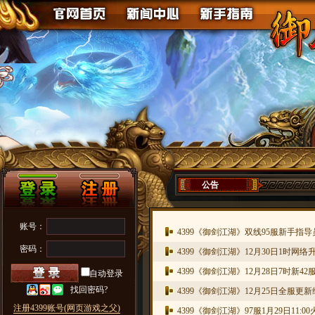
公告
账号：
4399《御剑江湖》双线95服新手指
密码：
4399《御剑江湖》12月30日1时网络
4399《御剑江湖》12月28日7时新4
自动登录
找回密码?
4399《御剑江湖》12月25日全服更
注册4399账号(网页游戏之父)
4399《御剑江湖》97服1月29日11:0