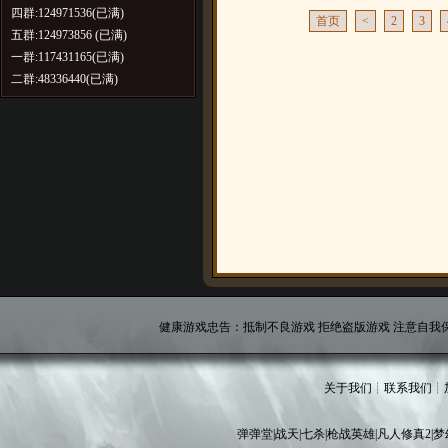
四群:124971536(已满)
首页
<
2
3
五群:124973856 (已满)
一群:117431165(已满)
二群:48336440(已满)
健康游戏忠告：抵制不良游戏 拒绝盗版游戏 注意自我保
关于我们
┊
联系我们
┊
弹弹堂
|
战天
|
七杀
|
枪战英雄
|
凡人修真2
|
梦