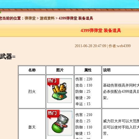
您当前的位置：
弹弹堂
>
游戏资料
> 4399弹弹堂 装备道具
4399弹弹堂 装备道具
2011-06-28 20:47:09 | 作者:web4399
=武器=
名称
图片
属性
说明
伤害：220
攻击：110
基础伤害很高并同时
烈火
防御：25
必杀技配合4399道
敏捷：20
架。
幸运：15
伤害：210
攻击：25
威力巨大并可以大范
轰天
防御：110
后可以使对手陷入巨
敏捷：15
苦。