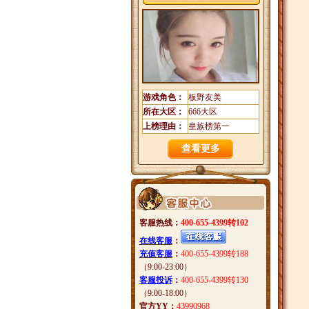
游戏角色：
板野友美
所在大区：
666大区
上榜理由：
皇族榜第一
查看更多
客服热线：
400-655-4399转102
在线客服
：
充值客服
：
400-655-4399转188
（9:00-23:00）
客服投诉
：
400-655-4399转130
（9:00-18:00）
官方YY：
43990968