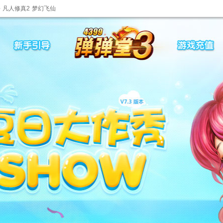
杀
凡人修真2
梦幻飞仙
弹堂