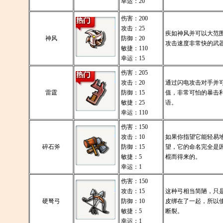
幸运：20
伤害：200
攻击：25
疾如神风并可以大范
神风
防御：20
攻击速度非常快的武
敏捷：110
幸运：15
伤害：205
攻击：20
通过闪电攻击对手并
雷霆
防御：15
值，非常可怕的暴击
敏捷：25
语。
幸运：110
伤害：150
攻击：10
如果你指望它能轻易
碎石斧
防御：15
望，它的命名完全是
敏捷：5
棍而得来的。
幸运：1
伤害：150
攻击：15
这种弓相当简陋，只
硬弩弓
防御：10
皮绑在了一起，所以
敏捷：5
断裂。
幸运：1