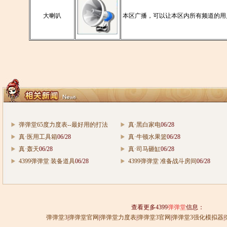
大喇叭
本区广播，可以让本区内所有频道的用
弹弹堂65度力度表--最好用的打法
真·黑白家电
06/28
09/21
真·医用工具箱
06/28
真·牛顿水果篮
06/28
真·轰天
06/28
真·司马砸缸
06/28
4399弹弹堂 装备道具
06/28
4399弹弹堂 准备战斗房间
06/28
查看更多4399
弹弹堂
信息：
弹弹堂3
|
弹弹堂官网
|
弹弹堂力度表
|
弹弹堂3官网
|
弹弹堂3强化模拟器
|