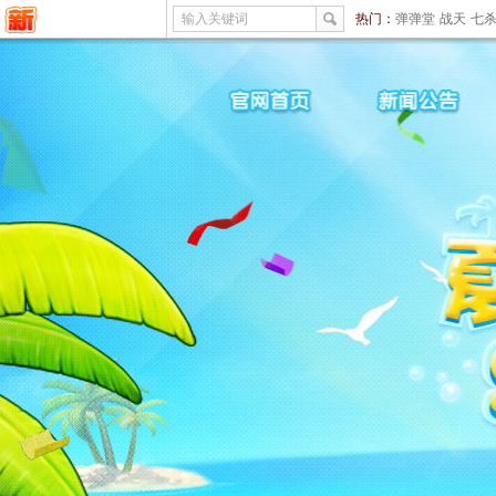
输入关键词
热门：
弹弹堂
战天
七