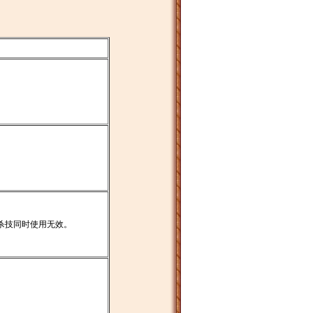
。
。
杀技同时使用无效。